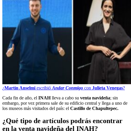
¿
Martín Anselmi
escribió
Andar Conmigo
con
Julieta Venegas
?
Cada fin de año, el
INAH
lleva a cabo su
venta navideña
; sin
embargo, por vez primera sale de su edificio central y llega a uno de
los museos más visitados del país: el
Castillo de Chapultepec.
¿Qué tipo de artículos podrás encontrar
en la venta navideña del INAH?