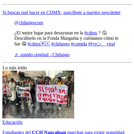
Si buscas qué hacer en CDMX, suscríbete a nuestro newsletter
@chilangocom
¿El mejor lugar para desayunar en la
#cdmx
? 🤔
Descúbrelo en la Fonda Margarita y cuéntanos cómo te
fue 🤤
#cdmx🇲🇽
#chilango
#comida
#fypシ゚viral
♬ sonido original - Chilango
Lo más leído
Educación
Estudiantes del
CCH
Naucalpan
marchan para exigir seguridad;