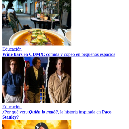
Educación
Wine bars
en
CDMX
: comida y copeo en pequeños espacios
Educación
¿Por qué ver
¿Quién lo mató?
, la historia inspirada en
Paco
Stanley
?