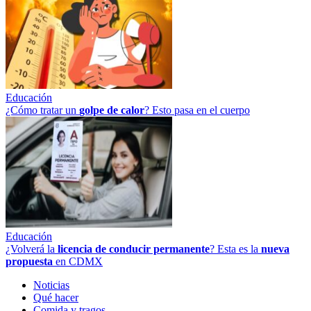
Educación
¿Cómo tratar un
golpe
de
calor
? Esto pasa en el cuerpo
Educación
¿Volverá la
licencia de conducir permanente
? Esta es la
nueva
propuesta
en CDMX
Noticias
Qué hacer
Comida y tragos