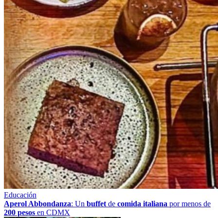
Educación
Aperol Abbondanza
: Un
buffet
de
comida italiana
por menos de
200 pesos
en CDMX