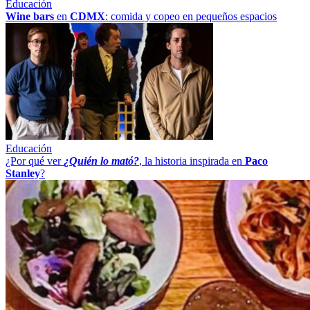
Educación
Wine bars
en
CDMX
: comida y copeo en pequeños espacios
Educación
¿Por qué ver
¿Quién lo mató?
, la historia inspirada en
Paco
Stanley
?