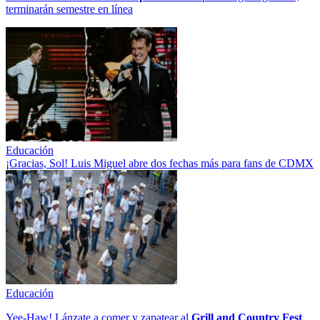
terminarán semestre en línea
Educación
¡Gracias, Sol! Luis Miguel abre dos fechas más para fans de CDMX
Educación
Yee-Haw! Lánzate a comer y zapatear al
Grill and Country Fest