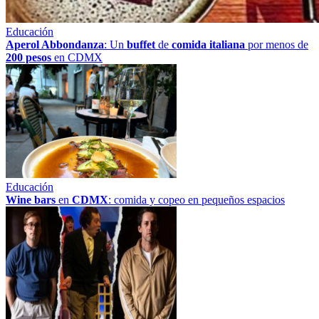
Educación
Aperol Abbondanza
: Un
buffet
de
comida italiana
por menos de
200 pesos
en CDMX
Educación
Wine bars
en
CDMX
: comida y copeo en pequeños espacios