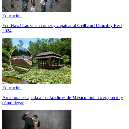
Educación
Yee-Haw! Lánzate a comer y zapatear al
Grill and Country Fest
2024
Educación
Arma una escapada a los
Jardines de México
: qué hacer, precio y
cómo llegar