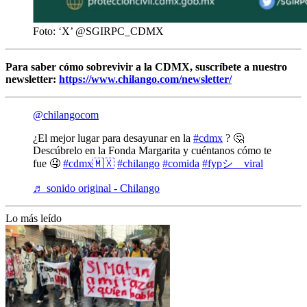
Foto: ‘X’ @SGIRPC_CDMX
Para saber cómo sobrevivir a la CDMX, suscríbete a nuestro
newsletter:
https://www.chilango.com/newsletter/
@chilangocom
¿El mejor lugar para desayunar en la
#cdmx
? 🤔
Descúbrelo en la Fonda Margarita y cuéntanos cómo te
fue 🤤
#cdmx🇲🇽
#chilango
#comida
#fypシ゚viral
♬ sonido original - Chilango
Lo más leído