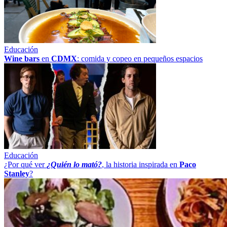
Educación
Wine bars
en
CDMX
: comida y copeo en pequeños espacios
Educación
¿Por qué ver
¿Quién lo mató?
, la historia inspirada en
Paco
Stanley
?