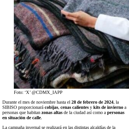
Foto: ‘X’ @CDMX_IAPP
Durante el mes de noviembre hasta el
28 de febrero de 2024
, la
SIBISO proporcionará
cobijas
,
cenas calientes
y
kits de invierno
a
personas que habitan
zonas altas
de la ciudad así como a
personas
en situación de calle
.
La campaña invernal se realizará en las distintas alcaldías de la