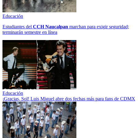
Educación
Estudiantes del
CCH
Naucalpan
marchan para exigir seguridad;
terminarán semestre en línea
Educación
¡Gracias, Sol! Luis Miguel abre dos fechas más para fans de CDMX