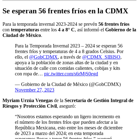
Se esperan 56 frentes fríos en la CDMX
Para la temporada invernal 2023-2024 se prevén
56 frentes fríos
con
temperaturas
entre los
4 a 8° C
, así informó el
Gobierno de la
Ciudad de México
.
Para la Temporada Invernal 2023 – 2024 se esperan 56
frentes fríos y temperaturas de 4 a 8 grados Celsius. Por
ello, el
@GobCDMX
, a través de
@CDMX_SIBISO
,
apoya a la población de zonas altas de la ciudad y en
situación de calle con comidas calientes, cobijas y kits
con ropa de…
pic.twitter.com/s6rMjS0egd
— Gobierno de la Ciudad de México (@GobCDMX)
November 27, 2023
Myriam Urzúa Venegas
de la
Secretaría de Gestión Integral de
Riesgos y Protección Civil
, aseguró:
“Nosotros estamos esperando un ligero incremento en
el número de los frentes fríos que pueden afectar a la
República Mexicana, esto entre los meses de diciembre
de 2023 a marzo del 2024; en esta temporada
esperamos llegar a tener 56 frentes fríos.” aseguró