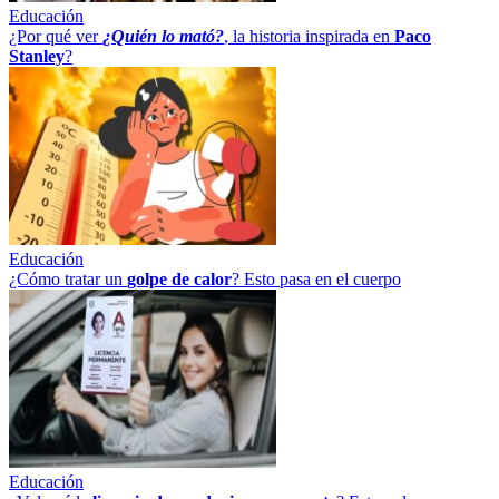
Educación
¿Por qué ver
¿Quién lo mató?
, la historia inspirada en
Paco
Stanley
?
Educación
¿Cómo tratar un
golpe
de
calor
? Esto pasa en el cuerpo
Educación