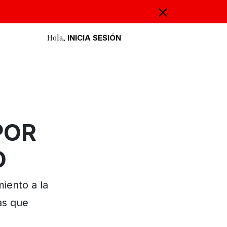
Hola,
INICIA SESIÓN
POR
O
miento a la
as que