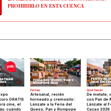
PROHIBIRLO EN ESTA CUENCA
Ferias
Qué hacer
Expo
Artesanal, recién
De metate, c
curo GRATIS
horneado y cremosito:
con Pan de 
rá cine, el
Lánzate a la Feria del
Lánzate al F
más; cuándo
Queso, Pan y Rompope
Cacao 2026