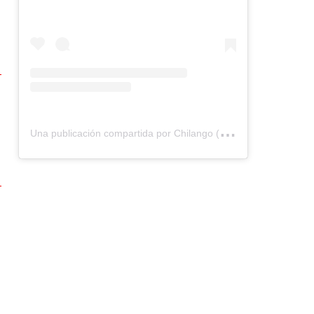
U
na publicación compartida por Chilango (@chilangocom)