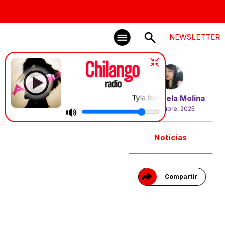
NEWSLETTER
Tyla feat. Zara Larsson | SHE DID IT 
Por
Angela Molina
15 octubre, 2025
Gracias!
Noticias
Compartir