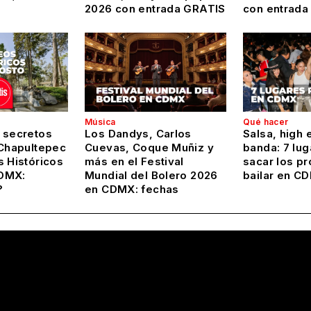
2026 con entrada GRATIS
con entrada
Música
Qué hacer
 secretos
Los Dandys, Carlos
Salsa, high 
 Chapultepec
Cuevas, Coque Muñiz y
banda: 7 lug
s Históricos
más en el Festival
sacar los pr
DMX:
Mundial del Bolero 2026
bailar en C
?
en CDMX: fechas