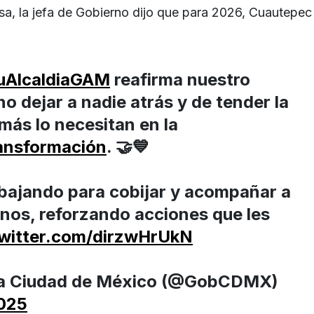
isa, la jefa de Gobierno dijo que para 2026, Cuautepec
AlcaldiaGAM
reafirma nuestro
 dejar a nadie atrás y de tender la
más lo necesitan en la
ansformación
. 🤝💙
bajando para cobijar y acompañar a
anos, reforzando acciones que les
twitter.com/dirzwHrUkN
la Ciudad de México (@GobCDMX)
025