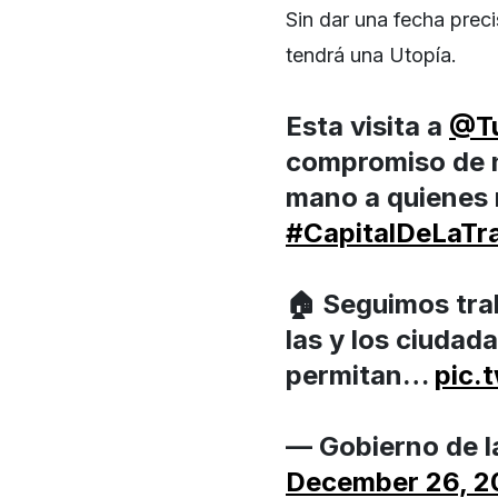
Sin dar una fecha prec
tendrá una Utopía.
Esta visita a
@Tu
compromiso de no
mano a quienes 
#CapitalDeLaTr
🏠 Seguimos tra
las y los ciudad
permitan…
pic.
— Gobierno de 
December 26, 2