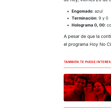
Engomado
: azul
Terminación
: 9 y 0
Holograma 0, 00
: c
A pesar de que la cont
el programa Hoy No Ci
TAMBIÉN TE PUEDE INTERE