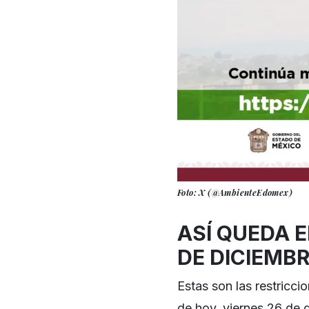
Foto: X (@AmbienteEdomex)
ASÍ QUEDA E
DE DICIEMBR
Estas son las restricc
de hoy, viernes 26 de 