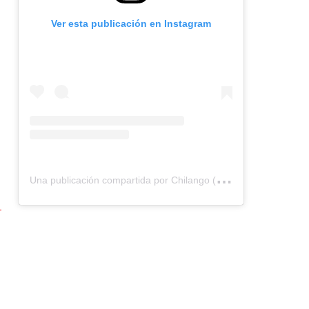
Ver esta publicación en Instagram
U
na publicación compartida por Chilango (@chilangocom)