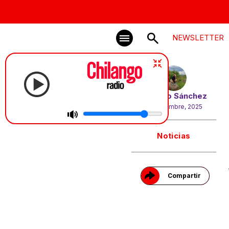
NEWSLETTER
Por
Chío Sánchez
ChrizzD. | Adore You (
26 diciembre, 2025
Gracias!
Noticias
Compartir