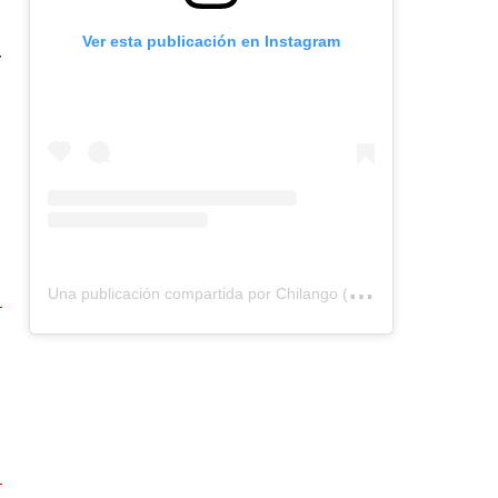
Ver esta publicación en Instagram
r
U
na publicación compartida por Chilango (@chilangocom)