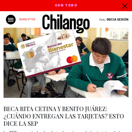
CON TODO
Hola,
INICIA SESIÓN
NEWSLETTER
BECA RITA CETINA Y BENITO JUÁREZ:
¿CUÁNDO ENTREGAN LAS TARJETAS? ESTO
DICE LA SEP