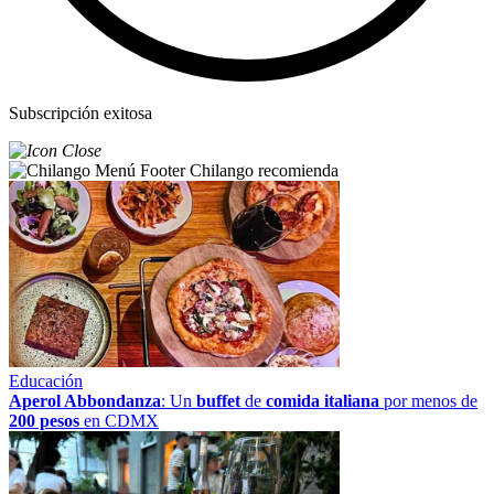
Subscripción exitosa
Chilango recomienda
Educación
Aperol Abbondanza
: Un
buffet
de
comida italiana
por menos de
200 pesos
en CDMX