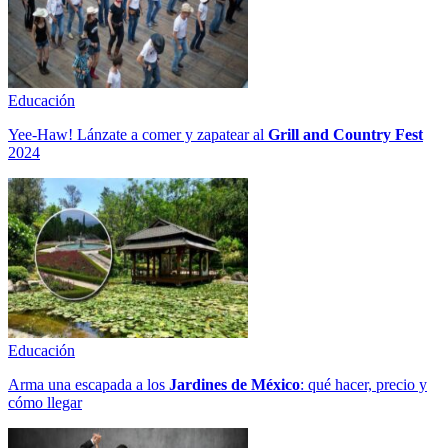
Educación
Yee-Haw! Lánzate a comer y zapatear al
Grill and Country Fest
2024
Educación
Arma una escapada a los
Jardines de México
: qué hacer, precio y
cómo llegar