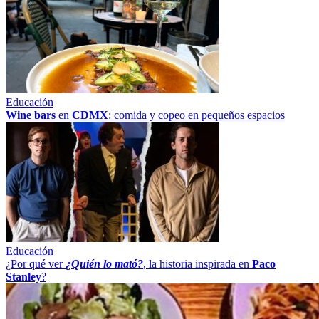
Educación
Wine bars
en
CDMX
: comida y copeo en pequeños espacios
Educación
¿Por qué ver
¿Quién lo mató?
, la historia inspirada en
Paco
Stanley
?