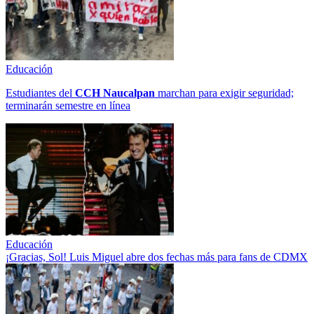
Educación
Estudiantes del
CCH
Naucalpan
marchan para exigir seguridad;
terminarán semestre en línea
Educación
¡Gracias, Sol! Luis Miguel abre dos fechas más para fans de CDMX