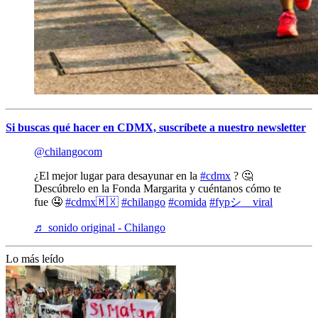
Si buscas qué hacer en CDMX, suscríbete a nuestro newsletter
@chilangocom
¿El mejor lugar para desayunar en la
#cdmx
? 🤔
Descúbrelo en la Fonda Margarita y cuéntanos cómo te
fue 🤤
#cdmx🇲🇽
#chilango
#comida
#fypシ゚viral
♬ sonido original - Chilango
Lo más leído