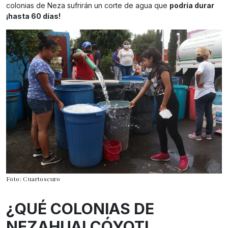
colonias de Neza sufrirán un corte de agua que
podría durar
¡hasta 60 días!
Foto: Cuartoscuro
¿QUÉ COLONIAS DE
NEZAHUALCÓYOTL