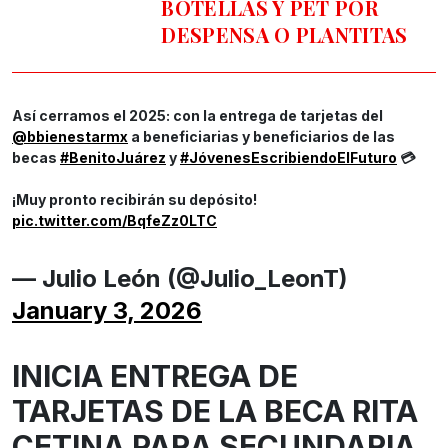
BOTELLAS Y PET POR
DESPENSA O PLANTITAS
Así cerramos el 2025: con la entrega de tarjetas del
@bbienestarmx
a beneficiarias y beneficiarios de las
becas
#BenitoJuárez
y
#JóvenesEscribiendoElFuturo
💳
¡Muy pronto recibirán su depósito!
pic.twitter.com/BqfeZz0LTC
— Julio León (@Julio_LeonT)
January 3, 2026
INICIA ENTREGA DE
TARJETAS DE LA BECA RITA
CETINA PARA SECUNDARIA