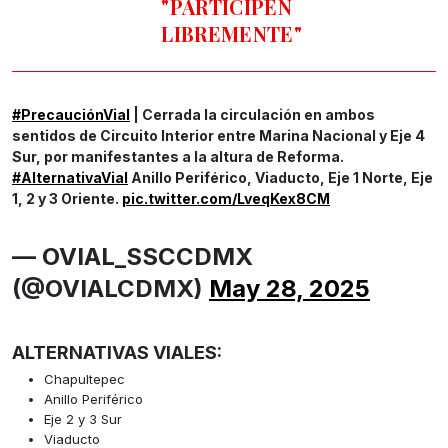
"PARTICIPEN
LIBREMENTE"
#PrecauciónVial
| Cerrada la circulación en ambos
sentidos de Circuito Interior entre Marina Nacional y Eje 4
Sur, por manifestantes a la altura de Reforma.
#AlternativaVial
Anillo Periférico, Viaducto, Eje 1 Norte, Eje
1, 2 y 3 Oriente.
pic.twitter.com/LveqKex8CM
— OVIAL_SSCCDMX
(@OVIALCDMX)
May 28, 2025
ALTERNATIVAS VIALES:
Chapultepec
Anillo Periférico
Eje 2 y 3 Sur
Viaducto