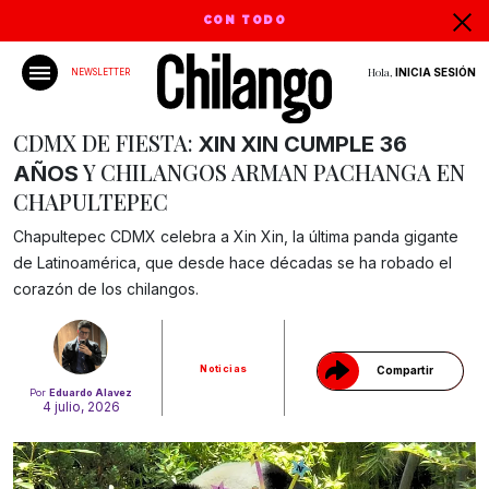
CON TODO
Hola,
INICIA SESIÓN
NEWSLETTER
CDMX DE FIESTA:
XIN XIN CUMPLE 36
Y CHILANGOS ARMAN PACHANGA EN
AÑOS
CHAPULTEPEC
Chapultepec CDMX celebra a Xin Xin, la última panda gigante
Gracias!
de Latinoamérica, que desde hace décadas se ha robado el
corazón de los chilangos.
Noticias
Compartir
Por
Eduardo Alavez
4 julio, 2026