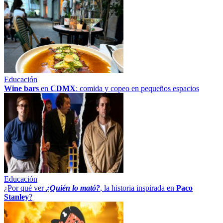
Educación
Wine bars
en
CDMX
: comida y copeo en pequeños espacios
Educación
¿Por qué ver
¿Quién lo mató?
, la historia inspirada en
Paco
Stanley
?