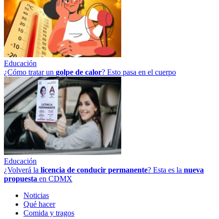
Educación
¿Cómo tratar un
golpe
de
calor
? Esto pasa en el cuerpo
Educación
¿Volverá la
licencia de conducir permanente
? Esta es la
nueva
propuesta
en CDMX
Noticias
Qué hacer
Comida y tragos