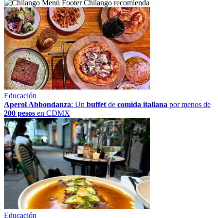
Chilango recomienda
Educación
Aperol Abbondanza
: Un
buffet
de
comida italiana
por menos de
200 pesos
en CDMX
Educación