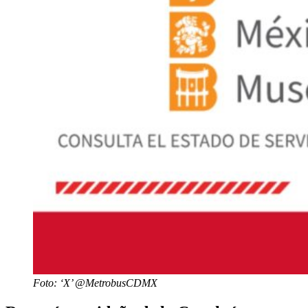
Foto: ‘X’ @MetrobusCDMX