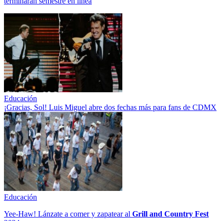
terminarán semestre en línea
Educación
¡Gracias, Sol! Luis Miguel abre dos fechas más para fans de CDMX
Educación
Yee-Haw! Lánzate a comer y zapatear al
Grill and Country Fest