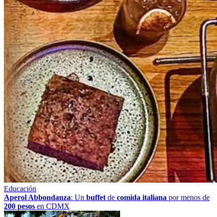
Educación
Aperol Abbondanza
: Un
buffet
de
comida italiana
por menos de
200 pesos
en CDMX