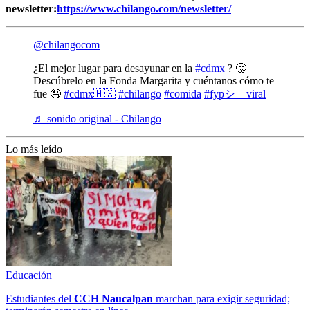
newsletter:
https://www.chilango.com/newsletter/
@chilangocom
¿El mejor lugar para desayunar en la
#cdmx
? 🤔
Descúbrelo en la Fonda Margarita y cuéntanos cómo te
fue 🤤
#cdmx🇲🇽
#chilango
#comida
#fypシ゚viral
♬ sonido original - Chilango
Lo más leído
Educación
Estudiantes del
CCH
Naucalpan
marchan para exigir seguridad;