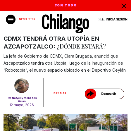
CON TODO
Hola,
INICIA SESIÓN
NEWSLETTER
CDMX TENDRÁ OTRA UTOPÍA EN
¿DÓNDE ESTARÁ?
AZCAPOTZALCO:
La jefa de Gobierno de CDMX, Clara Brugada, anunció que
Azcapotzalco tendrá otra Utopía, luego de la inauguración de
Gracias!
“Robotopía”, el nuevo espacio ubicado en el Deportivo Ceylán.
Noticias
Compartir
Por
Natyelly Meneses
Arias
12 mayo, 2026