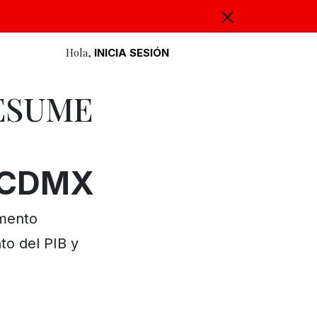
Hola,
INICIA SESIÓN
ESUME
 CDMX
omento
to del PIB y