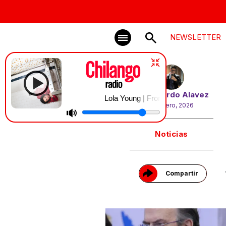
NEWSLETTER
Por
Eduardo Alavez
Lola Young | From Down Here
29 enero, 2026
Gracias!
Noticias
Compartir