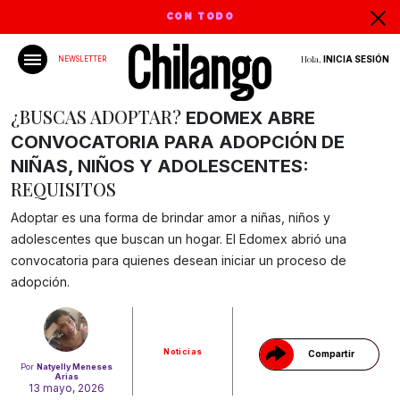
CON TODO
Hola,
INICIA SESIÓN
NEWSLETTER
¿BUSCAS ADOPTAR?
EDOMEX ABRE
CONVOCATORIA PARA ADOPCIÓN DE
NIÑAS, NIÑOS Y ADOLESCENTES:
REQUISITOS
Adoptar es una forma de brindar amor a niñas, niños y
adolescentes que buscan un hogar. El Edomex abrió una
convocatoria para quienes desean iniciar un proceso de
Gracias!
adopción.
Noticias
Compartir
Por
Natyelly Meneses
Arias
13 mayo, 2026