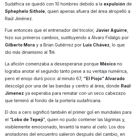
Sudáfrica se quedó con 10 hombres debido a la
expulsión
de
Sphephelo Sithole
, quien apenas afuera del área atropelló a
Raúl Jiménez.
Fue entonces que el entrenador del tricolor,
Javier Aguirre
,
hizo sus primeros cambios, sustituyendo a Álvaro Fidalgo por
Gilberto Mora
y a Brian Gutiérrez por
Luis Chávez
, lo que
dio más dinamismo al
Tri
.
La afición comenzaba a desesperarse porque
México
no
lograba anotar el segundo tanto pese a su ventaja numérica,
pero el enojo duró poco: al minuto 67,
“El Piojo” Alvarado
descolgó por una de las bandas y centro al área, donde
Raúl
Jimenez
ya esperaba para rematar con un seco cabezazo
que terminó al fondo de la portería sudafricana.
El dos a cero significó también el primer gol en mundiales para
el “
Lobo de Tepeji
”, quien no pudo contener las lágrimas y,
visiblemente emocionado, levantó la mano al cielo. Los dos
anotadores del encuentro salieron después del cambio, en