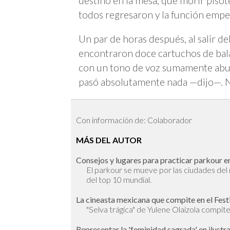
destino en la mesa, que morir pisot
todos regresaron y la función emp
Un par de horas después, al salir de
encontraron doce cartuchos de balas
con un tono de voz sumamente abur
pasó absolutamente nada —dijo—. N
Con información de: Colaborador
MÁS DEL AUTOR
Consejos y lugares para practicar parkour en
El parkour se mueve por las ciudades de
del top 10 mundial.
La cineasta mexicana que compite en el Fest
"Selva trágica" de Yulene Olaizola compite 
Representar la 'feminidad sagrada' en ilustr