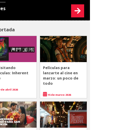
res
ortada
isitando
Películas para
ículas: Inherent
lanzarte al cine en
e
marzo: un poco de
todo
 de abril 2026
15 de marzo 2026