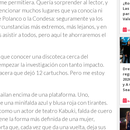
me permitiera. Quería sorprender al lector, y
¿Ro
Las
mencionar muchos lugares que ya conocía ni
par
 Polanco o la Condesa: seguramente ya los
Val
ircunstancias más extremos, más lejanos, y en
11
 asistir a todos, pero aquí te ahorraremos el
 que conocer una discoteca cerca del
empezar la investigación con tanto impacto.
Dre
lacera que dejó 12 cartuchos. Pero me estoy
reg
202
y A
Sea
ailan encima de una plataforma. Uno,
9 
 una minifalda azul y blusa roja con tirantes.
como un actor de teatro Kabuki, falda de cuero
iene la forma más definida de una mujer,
rta que, cada vez que da una vuelta, deja sus