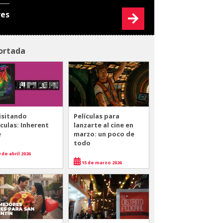
res
ortada
isitando
Películas para
ículas: Inherent
lanzarte al cine en
e
marzo: un poco de
todo
 de abril 2026
15 de marzo 2026