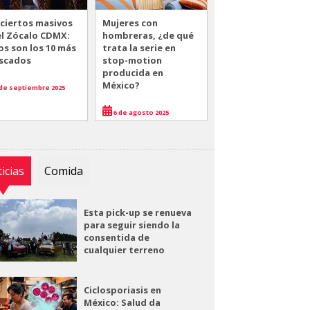
ciertos masivos
Mujeres con
el Zócalo CDMX:
hombreras, ¿de qué
os son los 10 más
trata la serie en
scados
stop-motion
producida en
México?
de septiembre 2025
6 de agosto 2025
icias
Comida
Esta pick-up se renueva
para seguir siendo la
consentida de
cualquier terreno
Ciclosporiasis en
México: Salud da