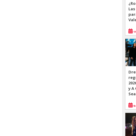
¿Ro
Las
par
Val
11
Dre
reg
202
y A
Sea
9 