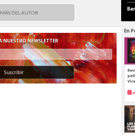
Ba
 MÁS DEL AUTOR
En P
 A NUESTRO NEWSLETTER
Rev
Suscribir
pel
Vic
20