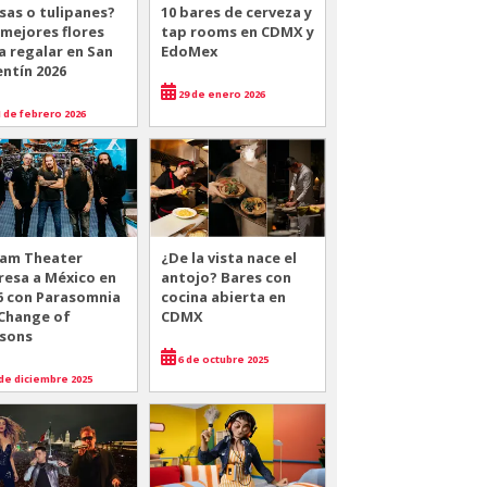
sas o tulipanes?
10 bares de cerveza y
 mejores flores
tap rooms en CDMX y
a regalar en San
EdoMex
entín 2026
29 de enero 2026
 de febrero 2026
am Theater
¿De la vista nace el
resa a México en
antojo? Bares con
6 con Parasomnia
cocina abierta en
 Change of
CDMX
sons
6 de octubre 2025
de diciembre 2025