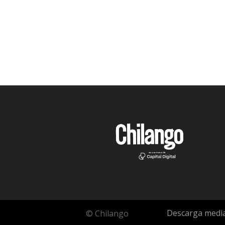
Descarga media
© Chilango