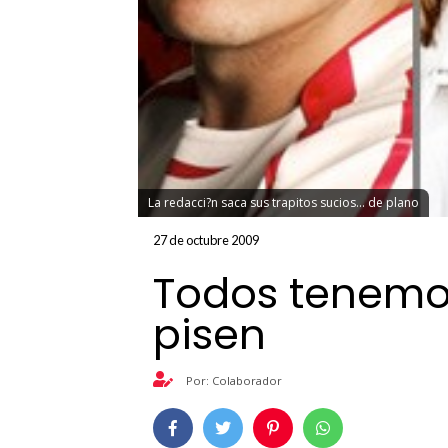
La redacci?n saca sus trapitos sucios... de plano
27 de octubre 2009
Todos tenemo
pisen
Por: Colaborador