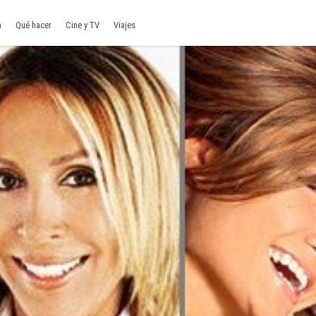
a
Qué hacer
Cine y TV
Viajes