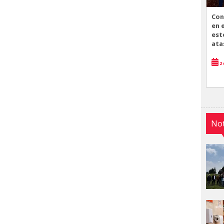
Con
en 
est
ata
2 
Not