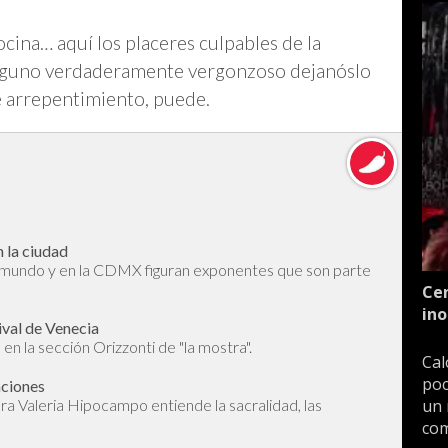
cocina… aquí los placeres culpables de la
 alguno verdaderamente vergonzoso dejanóslo
e arrepentimiento, puede.
 la ciudad
l mundo y en la CDMX figuran exponentes que son parte
Cen
ino
ival de Venecia
en la sección Orizzonti de "la mostra".
Cal
poc
aciones
un 
dora Valeria Hipocampo entiende la sacralidad, las
com