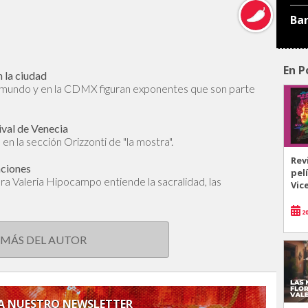
Ba
En P
 la ciudad
l mundo y en la CDMX figuran exponentes que son parte
ival de Venecia
en la sección Orizzonti de "la mostra".
Rev
aciones
pel
dora Valeria Hipocampo entiende la sacralidad, las
Vic
20
 MÁS DEL AUTOR
 A NUESTRO NEWSLETTER