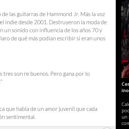
 de las guitarras de Hammond Jr. Más la voz
el indie desde 2001. Destruyeron la moda de
n un sonido con influencia de los años 70 y
Claro de qué más podían escribir si eran unos
os tres son re buenos. Pero gana por lo
t”
Cen
ino
Cal
aca que habla de un amor juvenil que cada
poc
ón sentimental.
un 
com