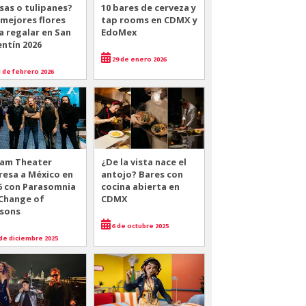
sas o tulipanes?
10 bares de cerveza y
 mejores flores
tap rooms en CDMX y
a regalar en San
EdoMex
entín 2026
29 de enero 2026
 de febrero 2026
am Theater
¿De la vista nace el
resa a México en
antojo? Bares con
6 con Parasomnia
cocina abierta en
 Change of
CDMX
sons
6 de octubre 2025
de diciembre 2025