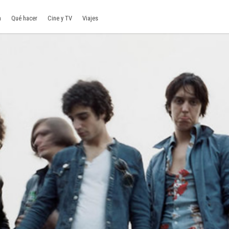
a
Qué hacer
Cine y TV
Viajes