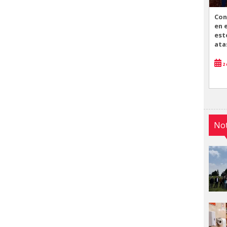
Con
en 
est
ata
2 
Not