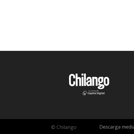
Descarga media
© Chilango