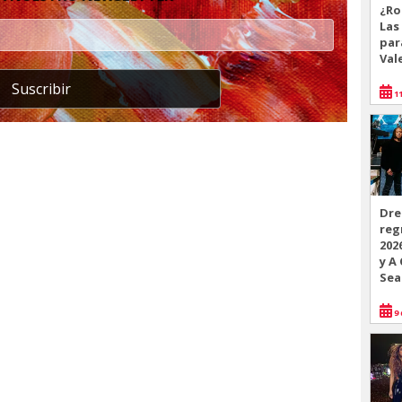
¿Ro
Las
par
Val
Suscribir
11
Dre
reg
202
y A
Sea
9 