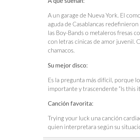
A qué suenan:
A un garage de Nueva York. El como
aguda de Casablancas redefinieron 
las Boy-Bands o metaleros fresas co
con letras cínicas de amor juvenil. 
chamacos.
Su mejor disco:
Es la pregunta más difícil, porque l
importante y trascendente “Is this i
Canción favorita:
Trying your luck una canción cardi
quien interpretara según su situaci