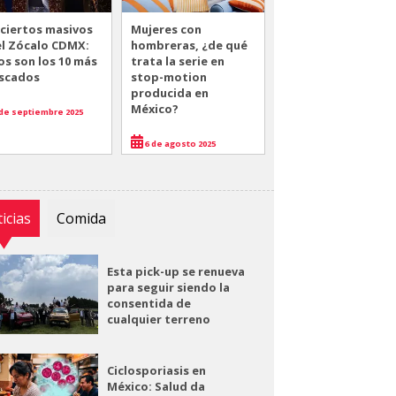
ciertos masivos
Mujeres con
el Zócalo CDMX:
hombreras, ¿de qué
os son los 10 más
trata la serie en
scados
stop-motion
producida en
México?
de septiembre 2025
6 de agosto 2025
icias
Comida
Esta pick-up se renueva
para seguir siendo la
consentida de
cualquier terreno
Ciclosporiasis en
México: Salud da