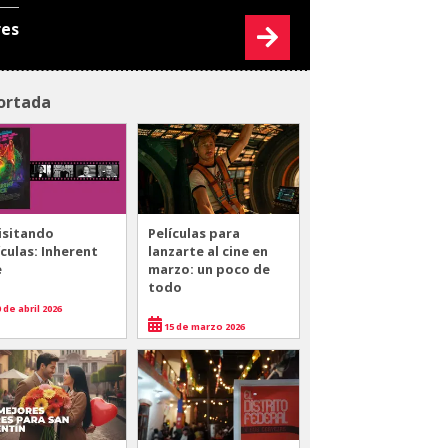
res
ortada
isitando
Películas para
ículas: Inherent
lanzarte al cine en
e
marzo: un poco de
todo
 de abril 2026
15 de marzo 2026