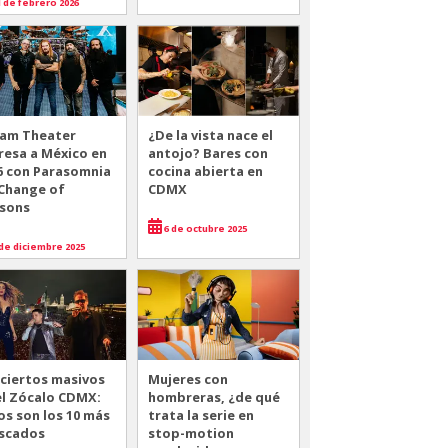
 de febrero 2026
am Theater
¿De la vista nace el
resa a México en
antojo? Bares con
6 con Parasomnia
cocina abierta en
 Change of
CDMX
sons
6 de octubre 2025
de diciembre 2025
ciertos masivos
Mujeres con
el Zócalo CDMX:
hombreras, ¿de qué
os son los 10 más
trata la serie en
scados
stop-motion