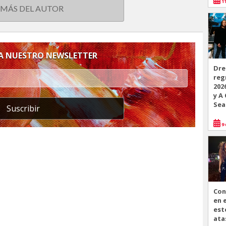
11
 MÁS DEL AUTOR
 A NUESTRO NEWSLETTER
Dre
reg
202
y A
Sea
Suscribir
9 
Con
en 
est
ata