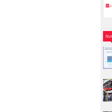
2 
Not