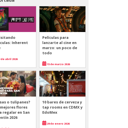
isitando
Películas para
ículas: Inherent
lanzarte al cine en
e
marzo: un poco de
todo
 de abril 2026
15 de marzo 2026
sas o tulipanes?
10 bares de cerveza y
 mejores flores
tap rooms en CDMX y
a regalar en San
EdoMex
entín 2026
29 de enero 2026