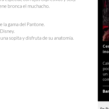
tiene bronca el muchacho.
de la gama del Pantone.
 Disney.
e una sopita y disfruta de su anatomía.
Cen
ino
Cal
poc
un 
com
Ba
En P