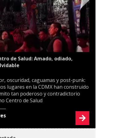
tro de Salud: Amado, odiado,
lvidable
or, oscuridad, caguamas y post-punk:
os lugares en la CDMX han construido
mito tan poderoso y contradictorio
o Centro de Salud
res
ortada