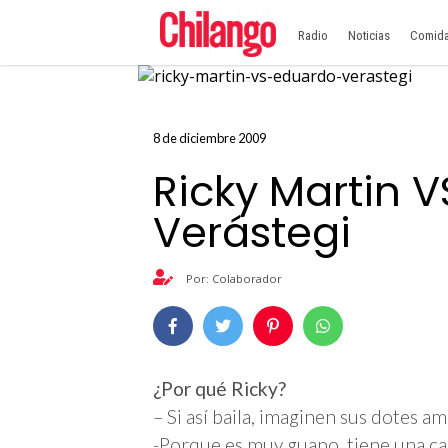
Radio
Noticias
Comid
8 de diciembre 2009
Ricky Martin 
Verástegi
Por: Colaborador
¿Por qué Ricky?
– Si así baila, imaginen sus dotes a
-Porque es muy guapo, tiene una car