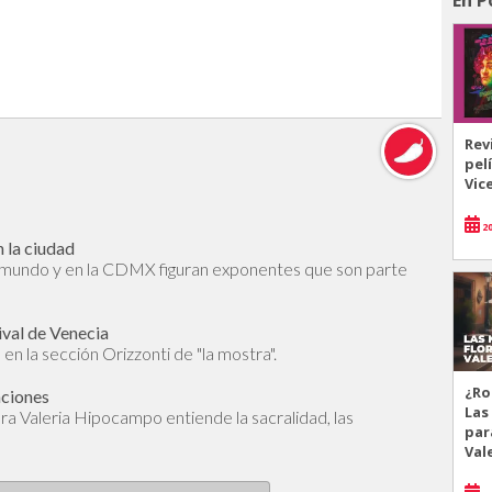
Rev
pel
Vic
20
 la ciudad
l mundo y en la CDMX figuran exponentes que son parte
ival de Venecia
en la sección Orizzonti de "la mostra".
¿Ro
aciones
Las
dora Valeria Hipocampo entiende la sacralidad, las
par
Val