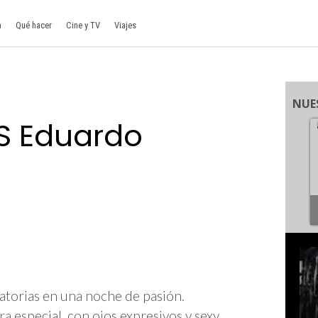
a
Qué hacer
Cine y TV
Viajes
NUE
VS Eduardo
matorias en una noche de pasión.
a especial, con ojos expresivos y sexy.