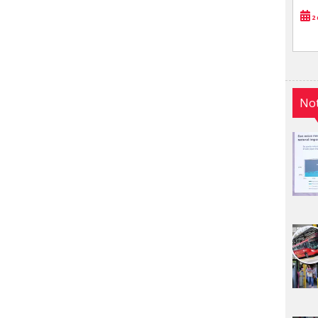
2 
Not