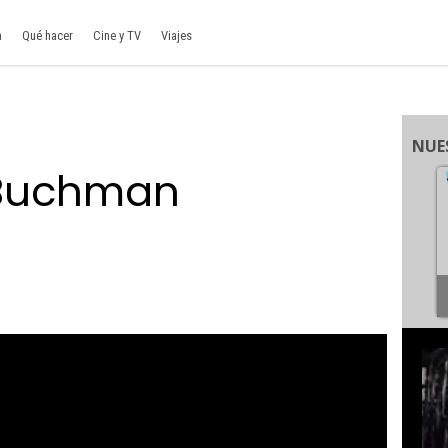
a
Qué hacer
Cine y TV
Viajes
NUE
 Buchman