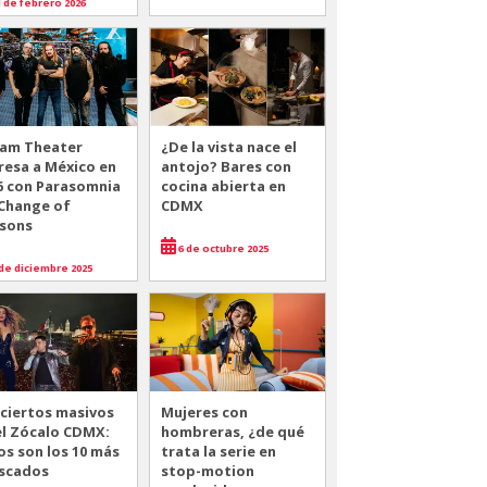
 de febrero 2026
am Theater
¿De la vista nace el
resa a México en
antojo? Bares con
6 con Parasomnia
cocina abierta en
 Change of
CDMX
sons
6 de octubre 2025
de diciembre 2025
ciertos masivos
Mujeres con
el Zócalo CDMX:
hombreras, ¿de qué
os son los 10 más
trata la serie en
scados
stop-motion