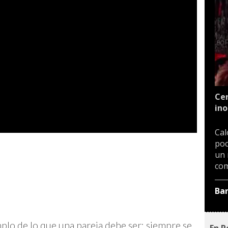
Cen
ino
Cal
poc
un 
com
Ba
mplo de lo que una pareja debe ser: siempre se
En P