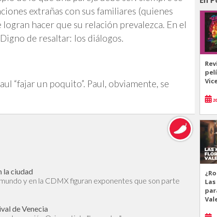
aciones extrañas con sus familiares (quienes
re logran hacer que su relación prevalezca. En el
 Digno de resaltar: los diálogos.
Rev
pel
Vic
ul “fajar un poquito”. Paul, obviamente, se
20
 la ciudad
¿Ro
l mundo y en la CDMX figuran exponentes que son parte
Las
par
Val
ival de Venecia