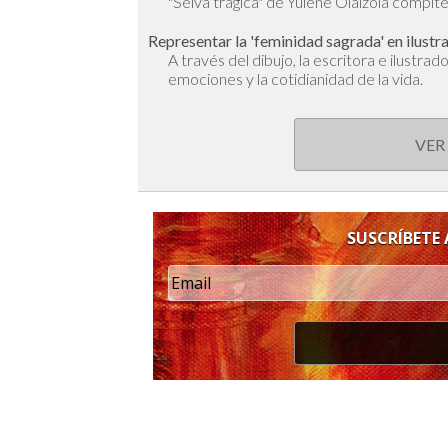
"Selva trágica" de Yulene Olaizola compite 
Representar la 'feminidad sagrada' en ilustr
A través del dibujo, la escritora e ilustra
emociones y la cotidianidad de la vida.
VER
SUSCRÍBETE