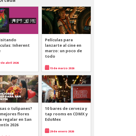
isitando
Películas para
ículas: Inherent
lanzarte al cine en
e
marzo: un poco de
todo
 de abril 2026
15 de marzo 2026
sas o tulipanes?
10 bares de cerveza y
 mejores flores
tap rooms en CDMX y
a regalar en San
EdoMex
entín 2026
29 de enero 2026