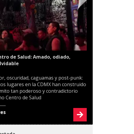
tro de Salud: Amado, odiado,
lvidable
or, oscuridad, caguamas y post-punk:
os lugares en la CDMX han construido
mito tan poderoso y contradictorio
o Centro de Salud
res
ortada