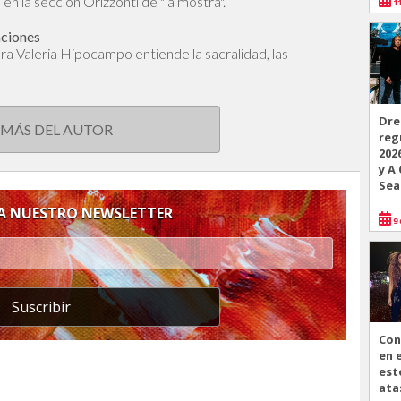
en la sección Orizzonti de "la mostra".
11
aciones
dora Valeria Hipocampo entiende la sacralidad, las
Dre
 MÁS DEL AUTOR
reg
202
y A
Sea
 A NUESTRO NEWSLETTER
9 
Suscribir
Con
en 
est
ata