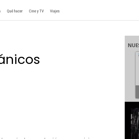
a
Qué hacer
Cine y TV
Viajes
NUE
tánicos