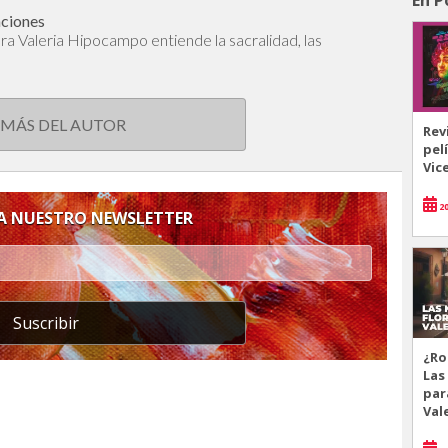
aciones
dora Valeria Hipocampo entiende la sacralidad, las
 MÁS DEL AUTOR
Rev
pel
Vic
20
 A NUESTRO NEWSLETTER
Suscribir
¿Ro
Las
par
Val