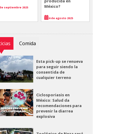
producida en
México?
de septiembre 2025
6 de agosto 2025
icias
Comida
Esta pick-up se renueva
para seguir siendo la
consentida de
cualquier terreno
Ciclosporiasis en
México: Salud da
recomendaciones para
prevenir la diarrea
explosiva
Zoológico de Neza será