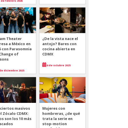
 de febrero 2026
am Theater
¿De la vista nace el
resa a México en
antojo? Bares con
6 con Parasomnia
cocina abierta en
 Change of
CDMX
sons
6 de octubre 2025
de diciembre 2025
ciertos masivos
Mujeres con
el Zócalo CDMX:
hombreras, ¿de qué
os son los 10 más
trata la serie en
scados
stop-motion