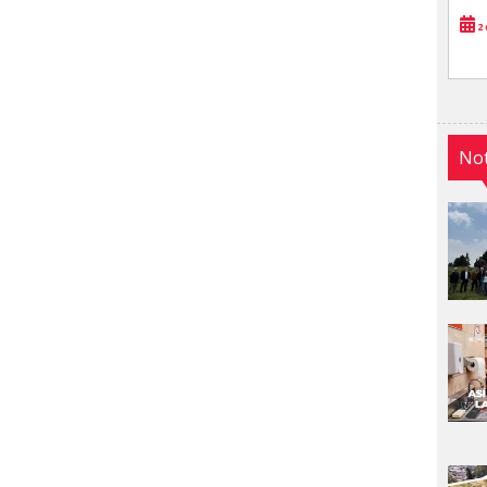
2 
Not