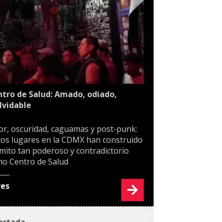
tro de Salud: Amado, odiado,
lvidable
or, oscuridad, caguamas y post-punk:
os lugares en la CDMX han construido
mito tan poderoso y contradictorio
o Centro de Salud
res
ortada