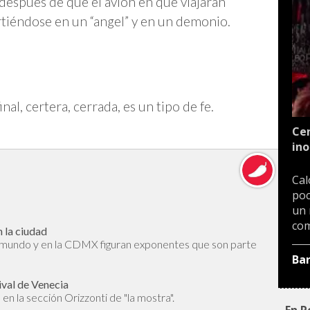
después de que el avión en que viajaran
tiéndose en un “angel” y en un demonio.
al, certera, cerrada, es un tipo de fe.
Cen
ino
Cal
poc
un 
com
 la ciudad
l mundo y en la CDMX figuran exponentes que son parte
Ba
ival de Venecia
en la sección Orizzonti de "la mostra".
En P