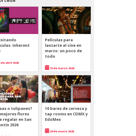
isitando
Películas para
ículas: Inherent
lanzarte al cine en
e
marzo: un poco de
todo
 de abril 2026
15 de marzo 2026
sas o tulipanes?
10 bares de cerveza y
 mejores flores
tap rooms en CDMX y
a regalar en San
EdoMex
entín 2026
29 de enero 2026