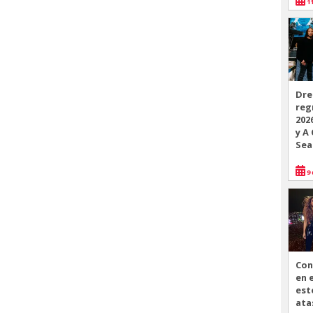
11
Dre
reg
202
y A
Sea
9 
Con
en 
est
ata