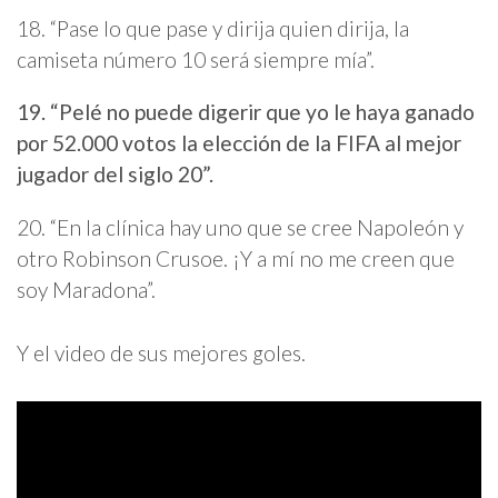
18. “Pase lo que pase y dirija quien dirija, la
camiseta número 10 será siempre mía”.
19. “Pelé no puede digerir que yo le haya ganado
por 52.000 votos la elección de la FIFA al mejor
jugador del siglo 20”.
20. “En la clínica hay uno que se cree Napoleón y
otro Robinson Crusoe. ¡Y a mí no me creen que
soy Maradona”.
Y el video de sus mejores goles.