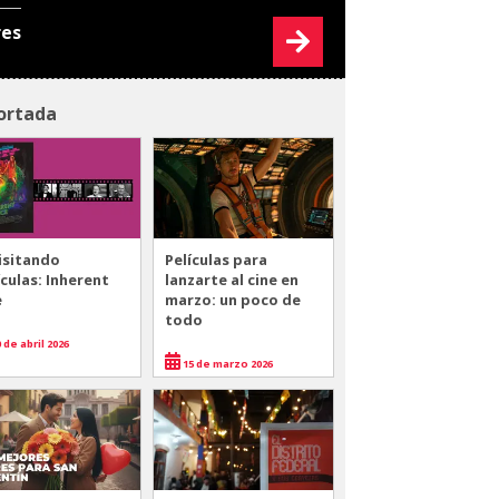
res
ortada
isitando
Películas para
ículas: Inherent
lanzarte al cine en
e
marzo: un poco de
todo
 de abril 2026
15 de marzo 2026