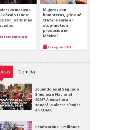
ciertos masivos
Mujeres con
el Zócalo CDMX:
hombreras, ¿de qué
os son los 10 más
trata la serie en
scados
stop-motion
producida en
México?
de septiembre 2025
6 de agosto 2025
icias
Comida
¿Cuándo es el Segundo
Simulacro Nacional
2026? A esta hora
sonará la alerta sísmica
en CDMX
Sembrarán 6.6 millones