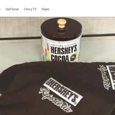
a
Qué hacer
Cine y TV
Viajes