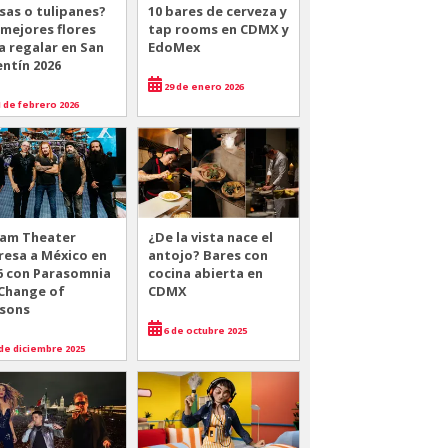
sas o tulipanes?
10 bares de cerveza y
 mejores flores
tap rooms en CDMX y
a regalar en San
EdoMex
entín 2026
29 de enero 2026
 de febrero 2026
am Theater
¿De la vista nace el
resa a México en
antojo? Bares con
6 con Parasomnia
cocina abierta en
 Change of
CDMX
sons
6 de octubre 2025
de diciembre 2025