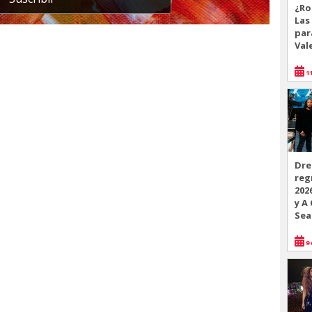
¿Ro
Las
par
Val
11
Dre
reg
202
y A
Sea
9 