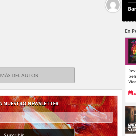
Ba
En P
Rev
 MÁS DEL AUTOR
pel
Vic
20
 A NUESTRO NEWSLETTER
Suscribir