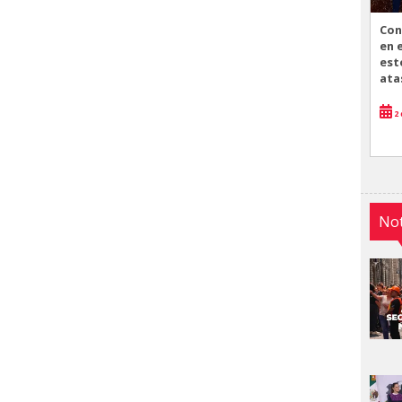
Con
en 
est
ata
2 
Not