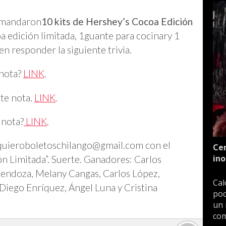
 mandaron
10 kits de Hershey’s Cocoa Edición
a edición limitada, 1guante para cocinary 1
n responder la siguiente trivia.
 nota?
LINK
.
nte nota.
LINK
.
 nota?
LINK
.
quieroboletoschilango@gmail.com
con el
Cen
ino
n Limitada”. Suerte. Ganadores: Carlos
endoza, Melany Cangas, Carlos López,
Cal
iego Enríquez, Ángel Luna y Cristina
poc
un 
com