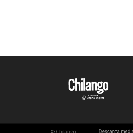
Descarga media
© Chilango