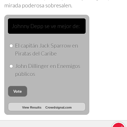
mirada poderosa sobresalen.
Johnny Depp se ve mejor de:
El capitán Jack Sparrow en
Piratas del Caribe
John Dillinger en Enemigos
públicos
Vote
View Results
Crowdsignal.com