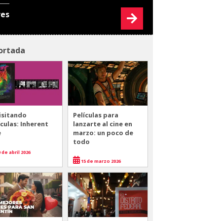
res
ortada
isitando
Películas para
ículas: Inherent
lanzarte al cine en
e
marzo: un poco de
todo
 de abril 2026
15 de marzo 2026