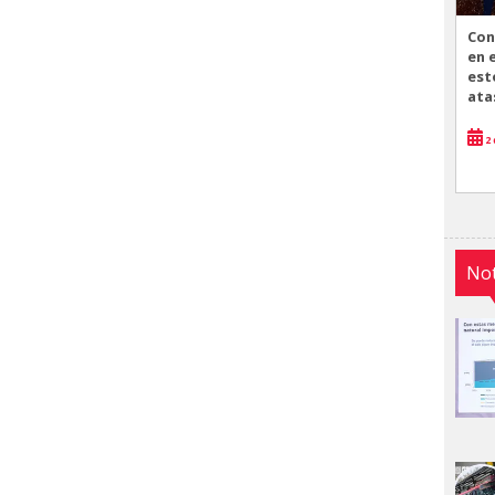
Con
en 
est
ata
2 
Not