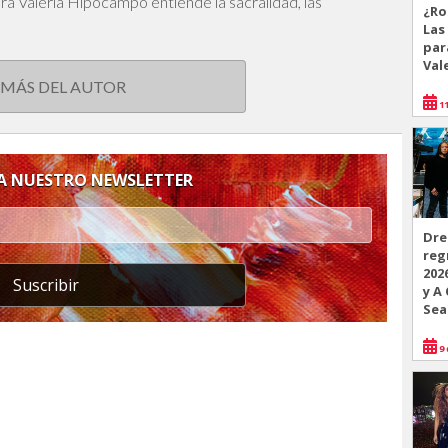
dora Valeria Hipocampo entiende la sacralidad, las
¿Ro
Las
par
Val
 MÁS DEL AUTOR
11
 A NUESTRO NEWSLETTER
Dre
reg
202
Suscribir
y A
Sea
9 