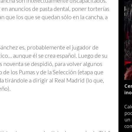
cancha son intelectualmente discapacitados.
r en anuncios de pasta dental, poner torterías
an que los que se quedan sólo en la cancha, a
Sánchez es, probablemente el jugador de
ico… aunque él se crea español. Luego de su
s noventa se despidió, para volver algunos
 de los Pumas y de la Selección (etapa que
 tirándole a dirigir al Real Madrid (lo que,
Cen
eño).
ino
Cal
poc
un 
com