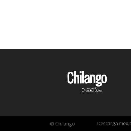
Descarga media
© Chilango