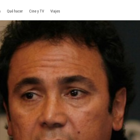
a
Qué hacer
Cine y TV
Viajes