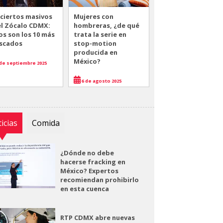
ciertos masivos
Mujeres con
el Zócalo CDMX:
hombreras, ¿de qué
os son los 10 más
trata la serie en
scados
stop-motion
producida en
México?
de septiembre 2025
6 de agosto 2025
icias
Comida
¿Dónde no debe
hacerse fracking en
México? Expertos
recomiendan prohibirlo
en esta cuenca
RTP CDMX abre nuevas