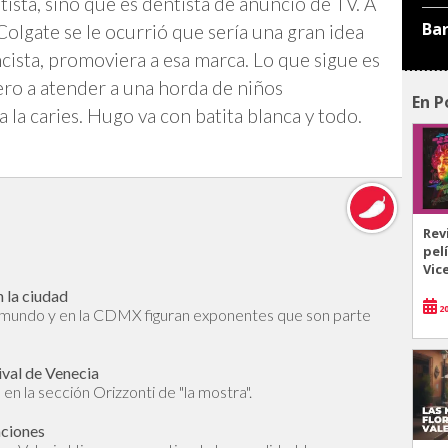
sta, sino que es dentista de anuncio de TV. A
Ba
 Colgate se le ocurrió que sería una gran idea
cista, promoviera a esa marca. Lo que sigue es
ro a atender a una horda de niños
En P
 la caries. Hugo va con batita blanca y todo.
Rev
pel
Vic
 la ciudad
20
l mundo y en la CDMX figuran exponentes que son parte
ival de Venecia
en la sección Orizzonti de "la mostra".
aciones