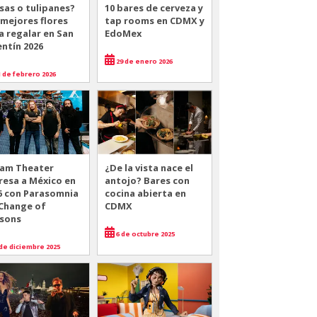
sas o tulipanes?
10 bares de cerveza y
 mejores flores
tap rooms en CDMX y
a regalar en San
EdoMex
entín 2026
29 de enero 2026
 de febrero 2026
am Theater
¿De la vista nace el
resa a México en
antojo? Bares con
6 con Parasomnia
cocina abierta en
 Change of
CDMX
sons
6 de octubre 2025
de diciembre 2025