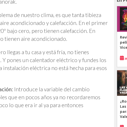
anorak.
blema de nuestro clima, es que tanta tibieza
 aire acondicionado y calefacción. En el primer
º bajo cero, pero tienen calefacción. En
Rev
o tienen aire acondicionado.
pel
Vic
o llegas a tu casa y está fría, no tienes
20
s. Y pones un calentador eléctrico y fundes los
la instalación eléctrica no está hecha para esos
ción:
Introduce la variable del cambio
oles que en pocos años ya no recordaremos
¿Ro
co lo que era ir al ya para entonces
Las
par
Val