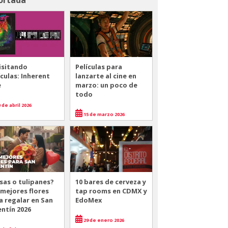
isitando
Películas para
ículas: Inherent
lanzarte al cine en
e
marzo: un poco de
todo
 de abril 2026
15 de marzo 2026
sas o tulipanes?
10 bares de cerveza y
 mejores flores
tap rooms en CDMX y
a regalar en San
EdoMex
entín 2026
29 de enero 2026