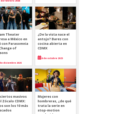
 de febrero 2026
am Theater
¿De la vista nace el
resa a México en
antojo? Bares con
6 con Parasomnia
cocina abierta en
 Change of
CDMX
sons
6 de octubre 2025
de diciembre 2025
ciertos masivos
Mujeres con
el Zócalo CDMX:
hombreras, ¿de qué
os son los 10 más
trata la serie en
scados
stop-motion