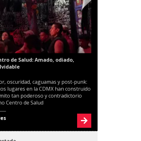
tro de Salud: Amado, odiado,
lvidable
or, oscuridad, caguamas y post-punk:
os lugares en la CDMX han construido
mito tan poderoso y contradictorio
o Centro de Salud
res
ortada