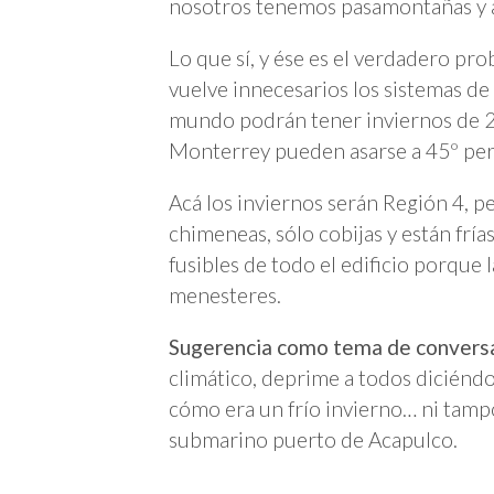
nosotros tenemos pasamontañas y 
Lo que sí, y ése es el verdadero pro
vuelve innecesarios los sistemas de
mundo podrán tener inviernos de 20
Monterrey pueden asarse a 45º per
Acá los inviernos serán Región 4, per
chimeneas, sólo cobijas y están fría
fusibles de todo el edificio porque 
menesteres.
Sugerencia como tema de conversa
climático, deprime a todos diciénd
cómo era un frío invierno… ni tampo
submarino puerto de Acapulco.