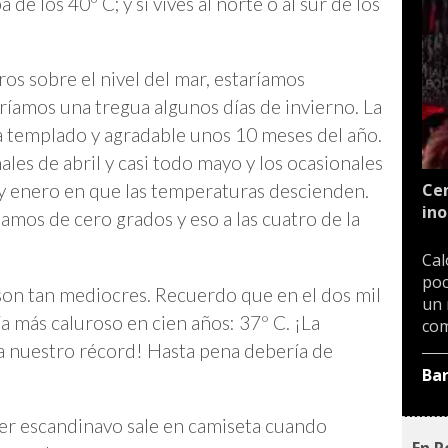
 de los 40º C; y si vives al norte o al sur de los
ros sobre el nivel del mar, estaríamos
íamos una tregua algunos días de invierno. La
ma templado y agradable unos 10 meses del año.
les de abril y casi todo mayo y los ocasionales
Cen
 y enero en que las temperaturas descienden.
ino
amos de cero grados y eso a las cuatro de la
Cal
poc
on tan mediocres. Recuerdo que en el dos mil
un 
ía más caluroso en cien años: 37º C. ¡La
com
 nuestro récord! Hasta pena debería de
Ba
er escandinavo sale en camiseta cuando
En P