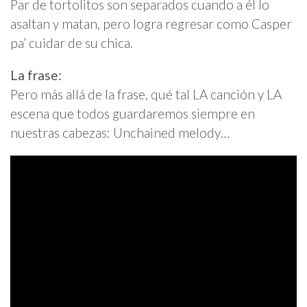
Par de tortolitos son separados cuando a él lo
asaltan y matan, pero logra regresar como Casper
pa’ cuidar de su chica.
La frase:
Pero más allá de la frase, qué tal LA canción y LA
escena que todos guardaremos siempre en
nuestras cabezas: Unchained melody…