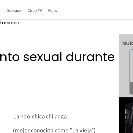
a
Qué hacer
Cine y TV
Viajes
NUE
to sexual durante
La neo-chica chilanga
(mejor conocida como “La vieja”)