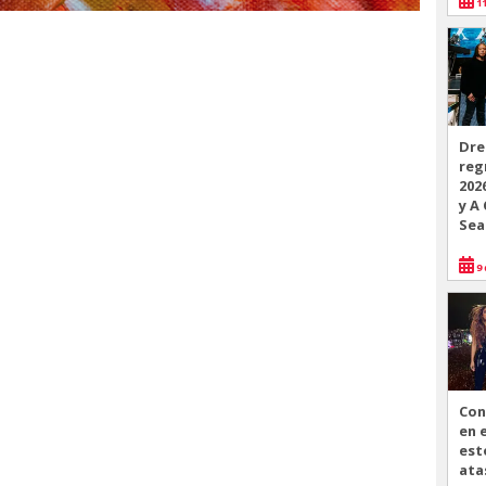
11
Dre
reg
202
y A
Sea
9 
Con
en 
est
ata