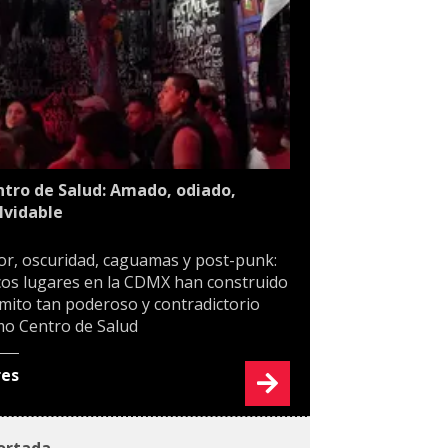
tro de Salud: Amado, odiado,
lvidable
or, oscuridad, caguamas y post-punk:
os lugares en la CDMX han construido
mito tan poderoso y contradictorio
o Centro de Salud
res
ortada