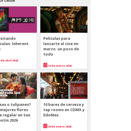
isitando
Películas para
ículas: Inherent
lanzarte al cine en
e
marzo: un poco de
todo
 de abril 2026
15 de marzo 2026
sas o tulipanes?
10 bares de cerveza y
 mejores flores
tap rooms en CDMX y
a regalar en San
EdoMex
entín 2026
29 de enero 2026