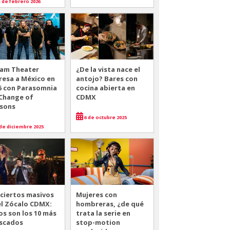
 de febrero 2026
am Theater
¿De la vista nace el
resa a México en
antojo? Bares con
6 con Parasomnia
cocina abierta en
 Change of
CDMX
sons
6 de octubre 2025
de diciembre 2025
ciertos masivos
Mujeres con
el Zócalo CDMX:
hombreras, ¿de qué
os son los 10 más
trata la serie en
scados
stop-motion