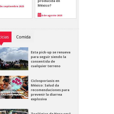
producida en
México?
de septiembre 2025
6 de agosto 2025
icias
Comida
Esta pick-up se renueva
para seguir siendo la
consentida de
cualquier terreno
Ciclosporiasis en
México: Salud da
recomendaciones para
prevenir la diarrea
explosiva
Zoológico de Neza será