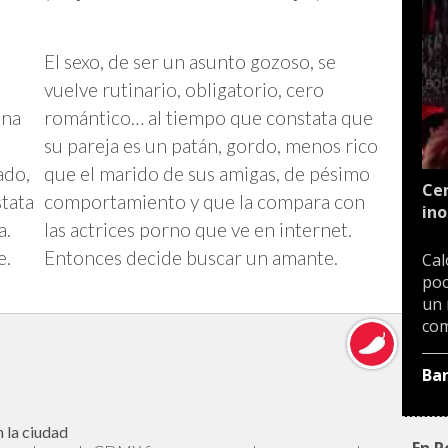
El sexo, de ser un asunto gozoso, se
vuelve rutinario, obligatorio, cero
una
romántico… al tiempo que constata que
su pareja es un patán, gordo, menos rico
ado,
que el marido de sus amigas, de pésimo
Cen
stata
comportamiento y que la compara con
ino
a.
las actrices porno que ve en internet.
e.
Entonces decide buscar un amante.
Cal
poc
un 
com
Ba
 la ciudad
En P