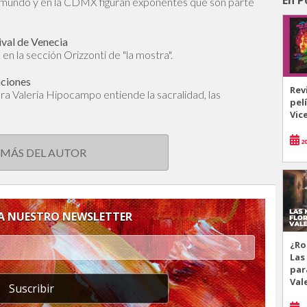
l mundo y en la CDMX figuran exponentes que son parte
ival de Venecia
en la sección Orizzonti de "la mostra".
aciones
Rev
dora Valeria Hipocampo entiende la sacralidad, las
pel
Vic
20
 MÁS DEL AUTOR
 A NUESTRO NEWSLETTER
¿Ro
Las
par
Val
Suscribir