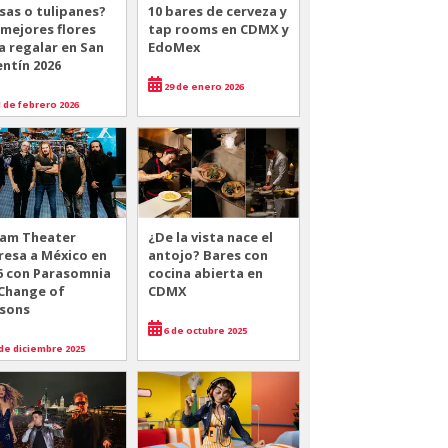
sas o tulipanes?
10 bares de cerveza y
 mejores flores
tap rooms en CDMX y
a regalar en San
EdoMex
entín 2026
29 de enero 2026
 de febrero 2026
am Theater
¿De la vista nace el
resa a México en
antojo? Bares con
6 con Parasomnia
cocina abierta en
 Change of
CDMX
sons
6 de octubre 2025
de diciembre 2025