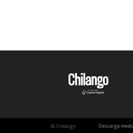
Descarga media
© Chilango