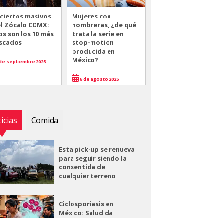
ciertos masivos
Mujeres con
el Zócalo CDMX:
hombreras, ¿de qué
os son los 10 más
trata la serie en
scados
stop-motion
producida en
México?
de septiembre 2025
6 de agosto 2025
icias
Comida
Esta pick-up se renueva
para seguir siendo la
consentida de
cualquier terreno
Ciclosporiasis en
México: Salud da