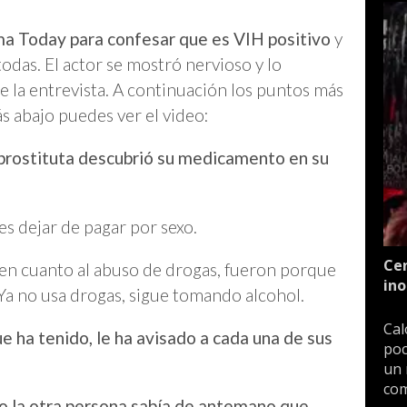
ma Today para confesar que es VIH positivo
y
odas. El actor se mostró nervioso y lo
 la entrevista. A continuación los puntos más
s abajo puedes ver el video:
 prostituta descubrió su medicamento en su
 es dejar de pagar por sexo.
Cen
en cuanto al abuso de drogas, fueron porque
ino
Ya no usa drogas, sigue tomando alcohol.
Cal
e ha tenido, le ha avisado a cada una de sus
poc
un 
com
ro la otra persona sabía de antemano que