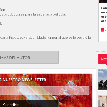
Con
xico
en 
os productores para la esperada película.
est
ata
ok
2 
car a Rick Deckard, un blade runner al que se le perdió la
 MÁS DEL AUTOR
Not
 A NUESTRO NEWSLETTER
Suscribir