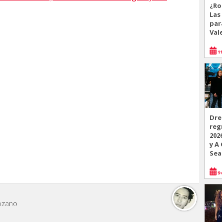
¿Ro
Las
par
Val
11
Dre
reg
202
y A
Sea
9 
ozano