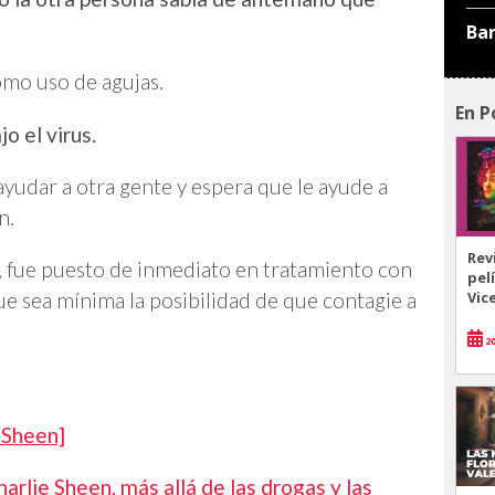
Ba
omo uso de agujas.
En P
 el virus.
ayudar a otra gente y espera que le ayude a
n.
Rev
, fue puesto de inmediato en tratamiento con
pel
Vic
e sea mínima la posibilidad de que contagie a
20
 Sheen]
rlie Sheen, más allá de las drogas y las