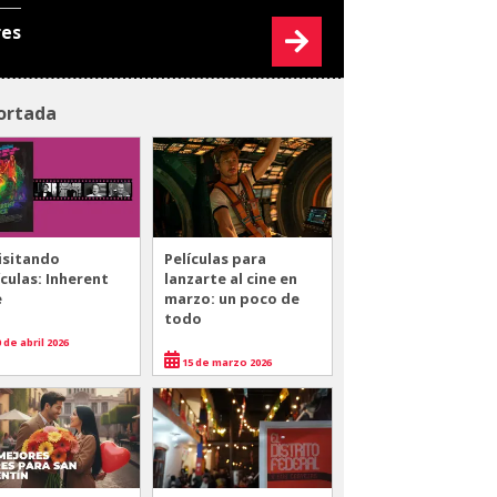
res
ortada
isitando
Películas para
ículas: Inherent
lanzarte al cine en
e
marzo: un poco de
todo
 de abril 2026
15 de marzo 2026