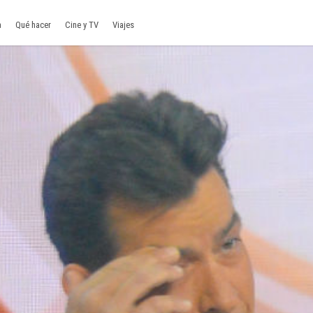
a
Qué hacer
Cine y TV
Viajes