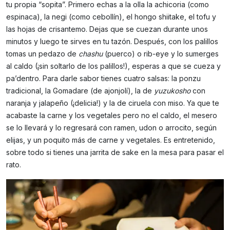
tu propia “sopita”. Primero echas a la olla la achicoria (como
espinaca), la negi (como cebollín), el hongo shiitake, el tofu y
las hojas de crisantemo. Dejas que se cuezan durante unos
minutos y luego te sirves en tu tazón. Después, con los palillos
tomas un pedazo de
chashu
(puerco) o rib-eye y lo sumerges
al caldo (¡sin soltarlo de los palillos!), esperas a que se cueza y
pa’dentro. Para darle sabor tienes cuatro salsas: la ponzu
tradicional, la Gomadare (de ajonjolí), la de
yuzukosho
con
naranja y jalapeño (¡delicia!) y la de ciruela con miso. Ya que te
acabaste la carne y los vegetales pero no el caldo, el mesero
se lo llevará y lo regresará con ramen, udon o arrocito, según
elijas, y un poquito más de carne y vegetales. Es entretenido,
sobre todo si tienes una jarrita de sake en la mesa para pasar el
rato.