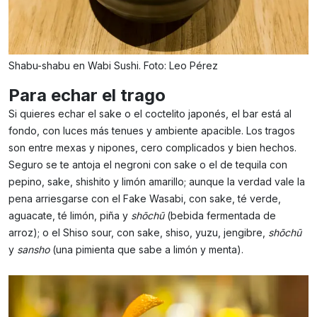
Shabu-shabu en Wabi Sushi. Foto: Leo Pérez
Para echar el trago
Si quieres echar el sake o el coctelito japonés, el bar está al
fondo, con luces más tenues y ambiente apacible. Los tragos
son entre mexas y nipones, cero complicados y bien hechos.
Seguro se te antoja el negroni con sake o el de tequila con
pepino, sake, shishito y limón amarillo; aunque la verdad vale la
pena arriesgarse con el Fake Wasabi, con sake, té verde,
aguacate, té limón, piña y
shōchū
(bebida fermentada de
arroz); o el Shiso sour, con sake, shiso, yuzu, jengibre,
shōchū
y
sansho
(una pimienta que sabe a limón y menta).