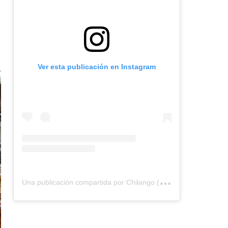
Ver esta publicación en Instagram
U
na publicación compartida por Chilango (@chilangocom)