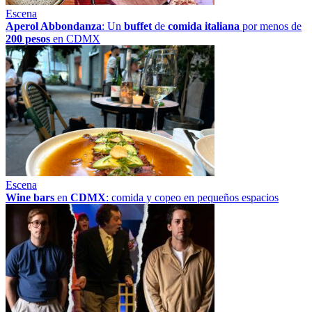
Escena
Aperol Abbondanza
: Un
buffet
de
comida italiana
por menos de
200 pesos
en CDMX
Escena
Wine bars
en
CDMX
: comida y copeo en pequeños espacios