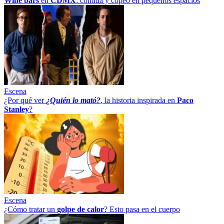
Wine bars
en
CDMX
: comida y copeo en pequeños espacios
Escena
¿Por qué ver
¿Quién lo mató?
, la historia inspirada en
Paco
Stanley
?
Escena
¿Cómo tratar un
golpe
de
calor
? Esto pasa en el cuerpo