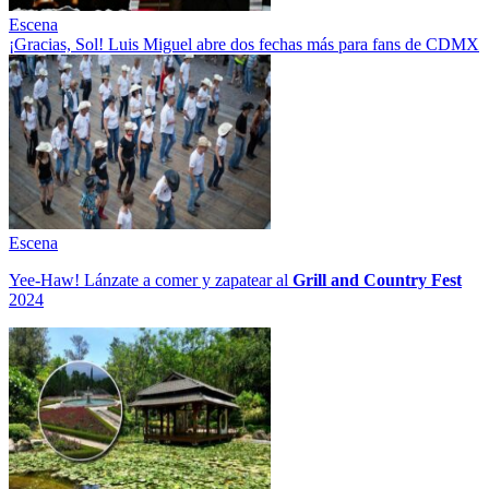
Escena
¡Gracias, Sol! Luis Miguel abre dos fechas más para fans de CDMX
Escena
Yee-Haw! Lánzate a comer y zapatear al
Grill and Country Fest
2024