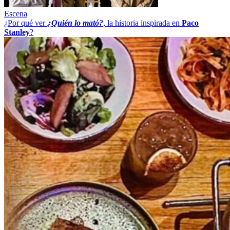
Escena
¿Por qué ver
¿Quién lo mató?
, la historia inspirada en
Paco
Stanley
?