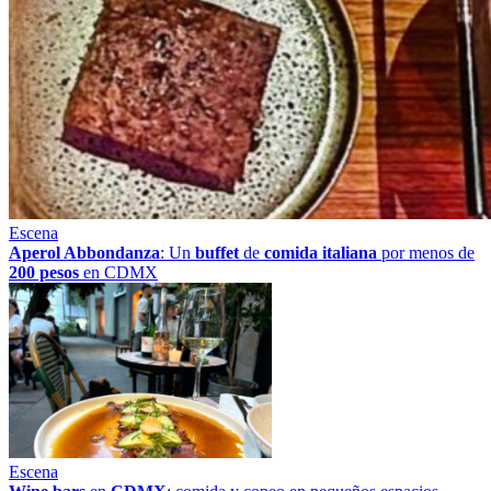
Escena
Aperol Abbondanza
: Un
buffet
de
comida italiana
por menos de
200 pesos
en CDMX
Escena