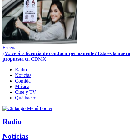
Escena
¿Volverá la
licencia de conducir permanente
? Esta es la
nueva
propuesta
en CDMX
Radio
Noticias
Comida
Música
Cine y TV
Qué hacer
Radio
Noticias