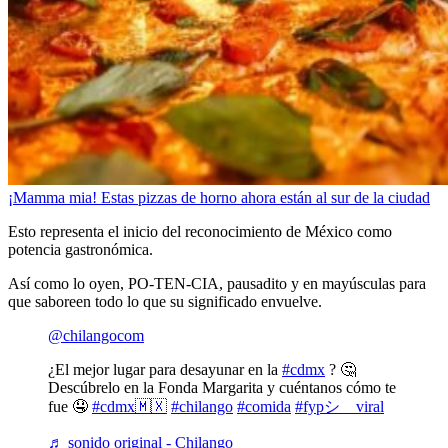
¡Mamma mia! Estas pizzas de horno ahora están al sur de la ciudad
Esto representa el inicio del reconocimiento de México como
potencia gastronómica.
Así como lo oyen, PO-TEN-CIA, pausadito y en mayúsculas para
que saboreen todo lo que su significado envuelve.
@chilangocom
¿El mejor lugar para desayunar en la
#cdmx
? 🤔
Descúbrelo en la Fonda Margarita y cuéntanos cómo te
fue 🤤
#cdmx🇲🇽
#chilango
#comida
#fypシ゚viral
♬ sonido original - Chilango