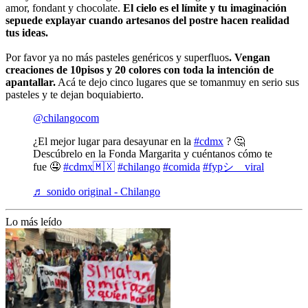
amor, fondant y chocolate.
El cielo es el límite y tu imaginación
sepuede explayar cuando artesanos del postre hacen realidad
tus ideas.
Por favor ya no más pasteles genéricos y superfluos
. Vengan
creaciones de 10pisos y 20 colores con toda la intención de
apantallar.
Acá te dejo cinco lugares que se tomanmuy en serio sus
pasteles y te dejan boquiabierto.
@chilangocom
¿El mejor lugar para desayunar en la
#cdmx
? 🤔
Descúbrelo en la Fonda Margarita y cuéntanos cómo te
fue 🤤
#cdmx🇲🇽
#chilango
#comida
#fypシ゚viral
♬ sonido original - Chilango
Lo más leído