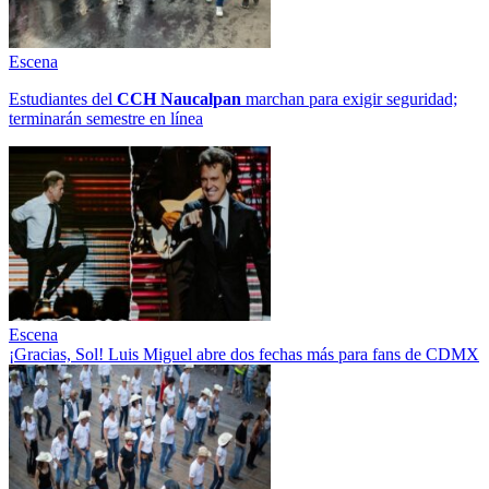
Escena
Estudiantes del
CCH
Naucalpan
marchan para exigir seguridad;
terminarán semestre en línea
Escena
¡Gracias, Sol! Luis Miguel abre dos fechas más para fans de CDMX