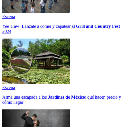
Escena
Yee-Haw! Lánzate a comer y zapatear al
Grill and Country Fest
2024
Escena
Arma una escapada a los
Jardines de México
: qué hacer, precio y
cómo llegar