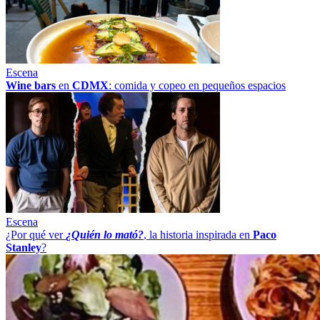
Escena
Wine bars
en
CDMX
: comida y copeo en pequeños espacios
Escena
¿Por qué ver
¿Quién lo mató?
, la historia inspirada en
Paco
Stanley
?