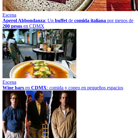
Escena
Aperol Abbondanza
: Un
buffet
de
comida italiana
por menos de
200 pesos
en CDMX
Escena
Wine bars
en
CDMX
: comida y copeo en pequeños espacios