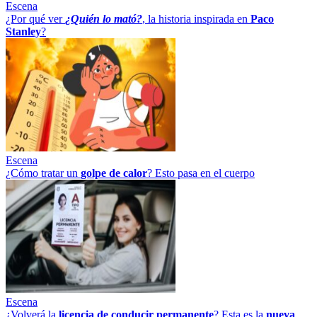
Escena
¿Por qué ver
¿Quién lo mató?
, la historia inspirada en
Paco
Stanley
?
Escena
¿Cómo tratar un
golpe
de
calor
? Esto pasa en el cuerpo
Escena
¿Volverá la
licencia de conducir permanente
? Esta es la
nueva