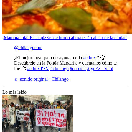
¡Mamma mia! Estas pizzas de horno ahora están al sur de la ciudad
@chilangocom
¿El mejor lugar para desayunar en la
#cdmx
? 🤔
Descúbrelo en la Fonda Margarita y cuéntanos cómo te
fue 🤤
#cdmx🇲🇽
#chilango
#comida
#fypシ゚viral
♬ sonido original - Chilango
Lo más leído