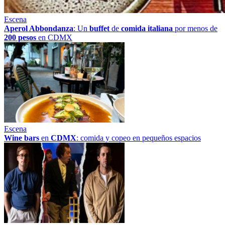
Escena
Aperol Abbondanza
: Un
buffet
de
comida italiana
por menos de
200 pesos
en CDMX
Escena
Wine bars
en
CDMX
: comida y copeo en pequeños espacios