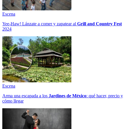
Escena
Yee-Haw! Lánzate a comer y zapatear al
Grill and Country Fest
2024
Escena
Arma una escapada a los
Jardines de México
: qué hacer, precio y
cómo llegar