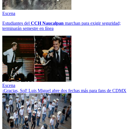
Escena
Estudiantes del
CCH
Naucalpan
marchan para exigir seguridad;
terminarán semestre en línea
Escena
¡Gracias, Sol! Luis Miguel abre dos fechas más para fans de CDMX