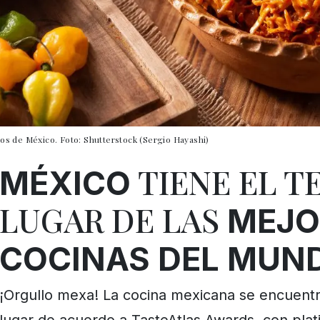
llos de México. Foto: Shutterstock (Sergio Hayashi)
TIENE EL T
MÉXICO
LUGAR DE LAS
MEJO
COCINAS DEL MUN
¡Orgullo mexa! La cocina mexicana se encuentr
lugar de acuerdo a TasteAtlas Awards, con plati