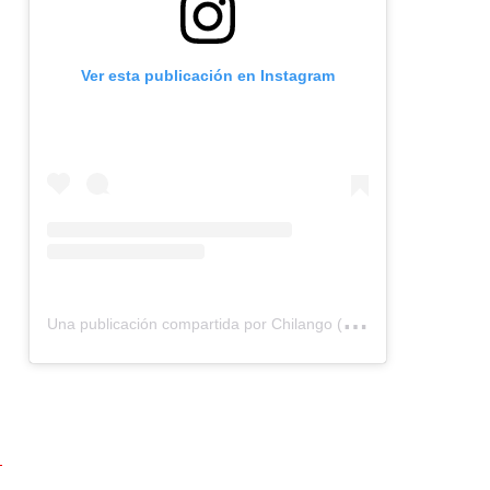
Ver esta publicación en Instagram
U
na publicación compartida por Chilango (@chilangocom)