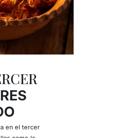
ERCER
RES
DO
a en el tercer
llos como la