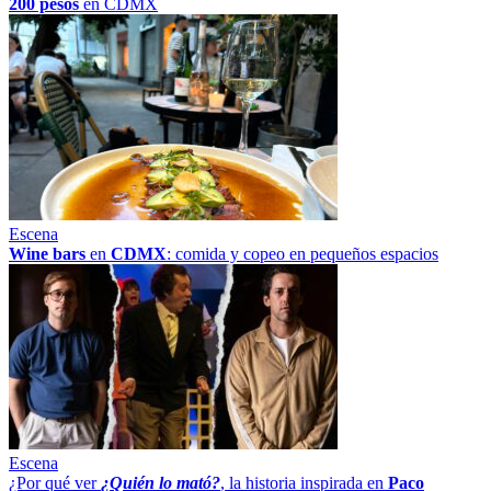
200 pesos
en CDMX
Escena
Wine bars
en
CDMX
: comida y copeo en pequeños espacios
Escena
¿Por qué ver
¿Quién lo mató?
, la historia inspirada en
Paco