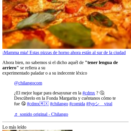
¡Mamma mia! Estas pizzas de horno ahora están al sur de la ciudad
Ahora bien, no sabemos si el dicho aquél de
"tener lengua de
arriero"
se refiera a su
experimentado paladar o a su indecente léxico
@chilangocom
¿El mejor lugar para desayunar en la
#cdmx
? 🤔
Descúbrelo en la Fonda Margarita y cuéntanos cómo te
fue 🤤
#cdmx🇲🇽
#chilango
#comida
#fypシ゚viral
♬ sonido original - Chilango
Lo más leído