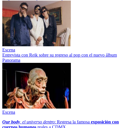
Escena
Entrevista con Reik sobre su regreso al pop con el nuevo álbum
Panorama
Escena
Our body
, el universo dentro
: Regresa la famosa
exposición con
cuerpos humanos
reales a CDMX