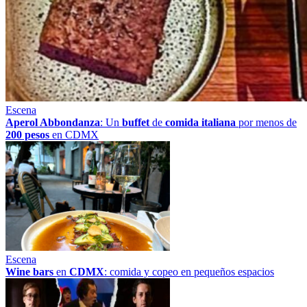
Escena
Aperol Abbondanza
: Un
buffet
de
comida italiana
por menos de
200 pesos
en CDMX
Escena
Wine bars
en
CDMX
: comida y copeo en pequeños espacios