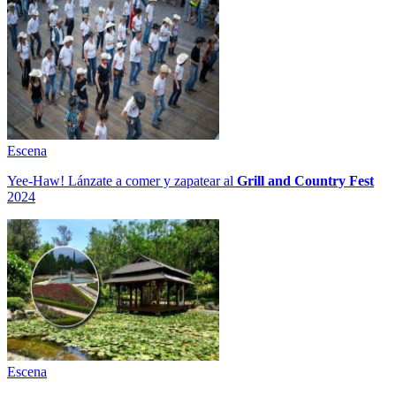
Escena
Yee-Haw! Lánzate a comer y zapatear al
Grill and Country Fest
2024
Escena