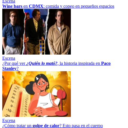
Escena
Wine bars
en
CDMX
: comida y copeo en pequeños espacios
Escena
¿Por qué ver
¿Quién lo mató?
, la historia inspirada en
Paco
Stanley
?
Escena
¿Cómo tratar un
golpe
de
calor
? Esto pasa en el cuerpo