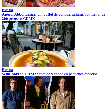
Escena
Aperol Abbondanza
: Un
buffet
de
comida italiana
por menos de
200 pesos
en CDMX
Escena
Wine bars
en
CDMX
: comida y copeo en pequeños espacios