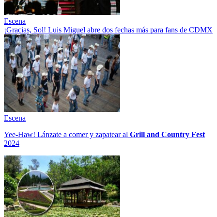
Escena
¡Gracias, Sol! Luis Miguel abre dos fechas más para fans de CDMX
Escena
Yee-Haw! Lánzate a comer y zapatear al
Grill and Country Fest
2024