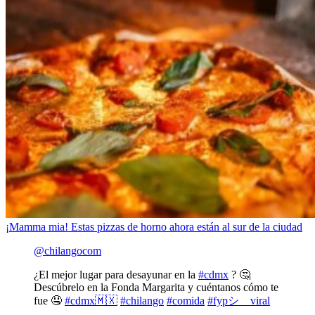
¡Mamma mia! Estas pizzas de horno ahora están al sur de la ciudad
@chilangocom
¿El mejor lugar para desayunar en la
#cdmx
? 🤔
Descúbrelo en la Fonda Margarita y cuéntanos cómo te
fue 🤤
#cdmx🇲🇽
#chilango
#comida
#fypシ゚viral