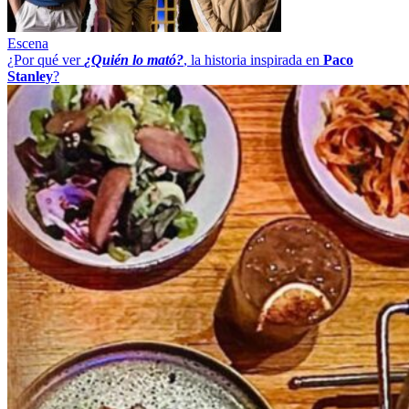
Escena
¿Por qué ver
¿Quién lo mató?
, la historia inspirada en
Paco
Stanley
?