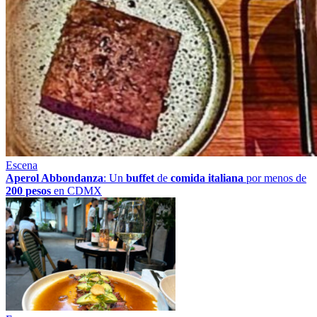
Escena
Aperol Abbondanza
: Un
buffet
de
comida italiana
por menos de
200 pesos
en CDMX