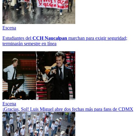
Escena
Estudiantes del
CCH
Naucalpan
marchan para exigir seguridad;
terminarán semestre en línea
Escena
¡Gracias, Sol! Luis Miguel abre dos fechas más para fans de CDMX