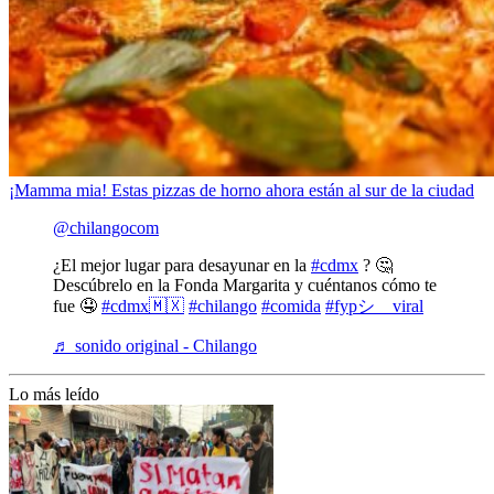
¡Mamma mia! Estas pizzas de horno ahora están al sur de la ciudad
@chilangocom
¿El mejor lugar para desayunar en la
#cdmx
? 🤔
Descúbrelo en la Fonda Margarita y cuéntanos cómo te
fue 🤤
#cdmx🇲🇽
#chilango
#comida
#fypシ゚viral
♬ sonido original - Chilango
Lo más leído