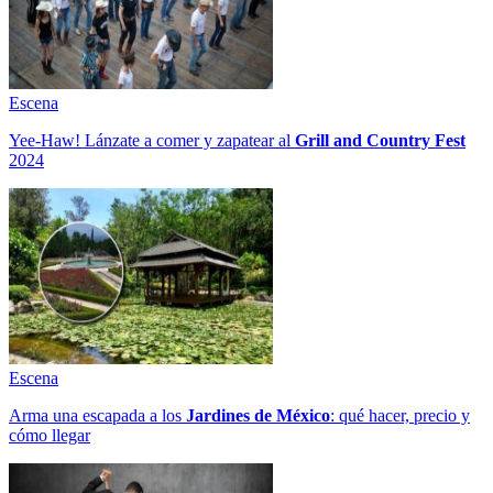
Escena
Yee-Haw! Lánzate a comer y zapatear al
Grill and Country Fest
2024
Escena
Arma una escapada a los
Jardines de México
: qué hacer, precio y
cómo llegar