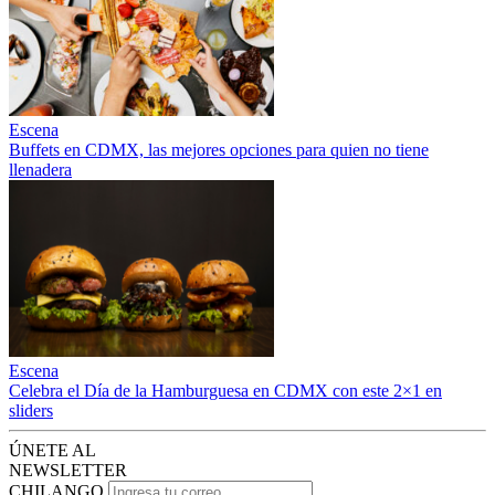
Escena
Buffets en CDMX, las mejores opciones para quien no tiene
llenadera
Escena
Celebra el Día de la Hamburguesa en CDMX con este 2×1 en
sliders
ÚNETE AL
NEWSLETTER
CHILANGO