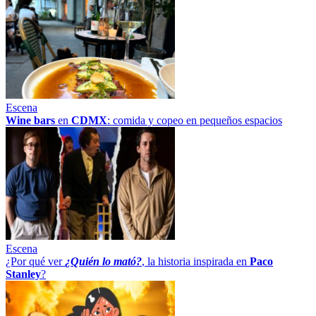
Escena
Wine bars
en
CDMX
: comida y copeo en pequeños espacios
Escena
¿Por qué ver
¿Quién lo mató?
, la historia inspirada en
Paco
Stanley
?