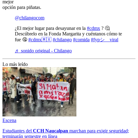
mejor
opción para piñatas.
@chilangocom
¿El mejor lugar para desayunar en la
#cdmx
? 🤔
Descúbrelo en la Fonda Margarita y cuéntanos cómo te
fue 🤤
#cdmx🇲🇽
#chilango
#comida
#fypシ゚viral
♬ sonido original - Chilango
Lo más leído
Escena
Estudiantes del
CCH
Naucalpan
marchan para exigir seguridad;
terminarán semestre en línea