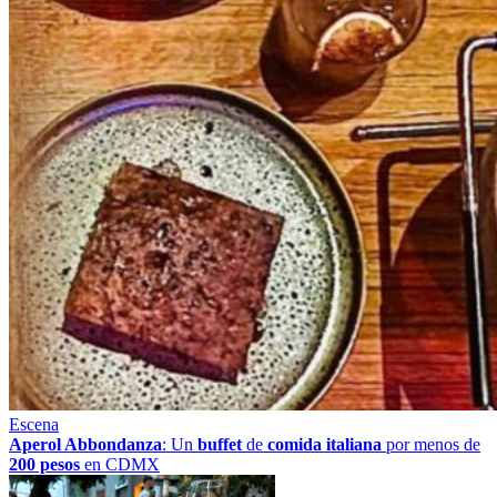
Escena
Aperol Abbondanza
: Un
buffet
de
comida italiana
por menos de
200 pesos
en CDMX