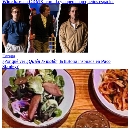
Wine bars
en
CDMX
: comida y copeo en pequeños espacios
Escena
¿Por qué ver
¿Quién lo mató?
, la historia inspirada en
Paco
Stanley
?