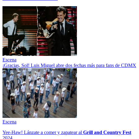
Escena
¡Gracias, Sol! Luis Miguel abre dos fechas más para fans de CDMX
Escena
Yee-Haw! Lánzate a comer y zapatear al
Grill and Country Fest
2024