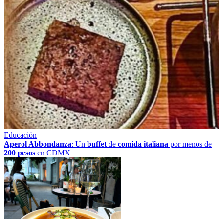
Educación
Aperol Abbondanza
: Un
buffet
de
comida italiana
por menos de
200 pesos
en CDMX