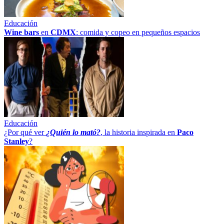
Educación
Wine bars
en
CDMX
: comida y copeo en pequeños espacios
Educación
¿Por qué ver
¿Quién lo mató?
, la historia inspirada en
Paco
Stanley
?