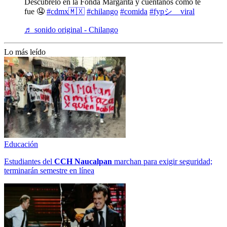
Descúbrelo en la Fonda Margarita y cuéntanos cómo te
fue 🤤
#cdmx🇲🇽
#chilango
#comida
#fypシ゚viral
♬ sonido original - Chilango
Lo más leído
Educación
Estudiantes del
CCH
Naucalpan
marchan para exigir seguridad;
terminarán semestre en línea