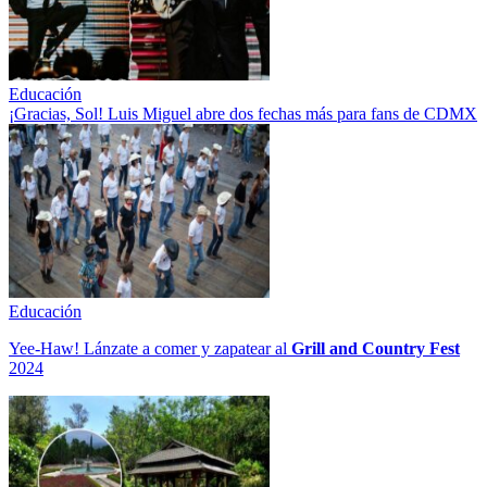
Educación
¡Gracias, Sol! Luis Miguel abre dos fechas más para fans de CDMX
Educación
Yee-Haw! Lánzate a comer y zapatear al
Grill and Country Fest
2024