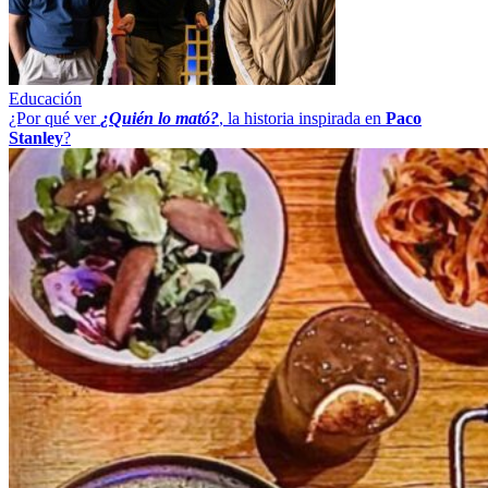
Educación
¿Por qué ver
¿Quién lo mató?
, la historia inspirada en
Paco
Stanley
?