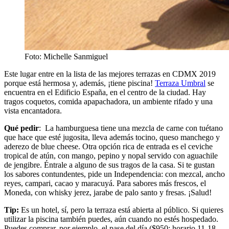
Foto: Michelle Sanmiguel
Este lugar entre en la lista de las mejores terrazas en CDMX 2019
porque está hermosa y, además, ¡tiene piscina!
Terraza Umbral
se
encuentra en el Edificio España, en el centro de la ciudad. Hay
tragos coquetos, comida apapachadora, un ambiente rifado y una
vista encantadora.
Qué pedir
: La hamburguesa tiene una mezcla de carne con tuétano
que hace que esté jugosita, lleva además tocino, queso manchego y
aderezo de blue cheese. Otra opción rica de entrada es el ceviche
tropical de atún, con mango, pepino y nopal servido con aguachile
de jengibre. Éntrale a alguno de sus tragos de la casa. Si te gustan
los sabores contundentes, pide un Independencia: con mezcal, ancho
reyes, campari, cacao y maracuyá. Para sabores más frescos, el
Moneda, con whisky jerez, jarabe de palo santo y fresas. ¡Salud!
Tip:
Es un hotel, sí, pero la terraza está abierta al público. Si quieres
utilizar la piscina también puedes, aún cuando no estés hospedado.
Puedes comprar, por ejemplo, el pase del día ($950; horario 11-18