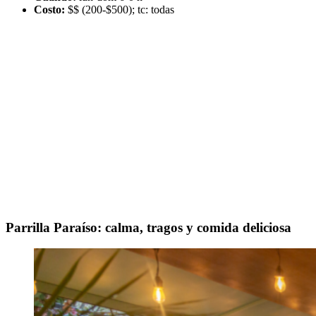
Costo:
$$ (200-$500); tc: todas
Parrilla Paraíso: calma, tragos y comida deliciosa