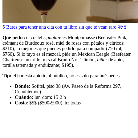
5 Bares para tener una cita con tu libro sin que te vean raro 🤓🍷
Qué pedir:
el coctel
signature
es Montparnasse (Beefeater Pink,
crémant de Burdeoux rosé, miel de rosas con pétalos y cítricos;
$210), lo mejor es que puedes pedirlo para compartir (750 ml,
$760). Si lo tuyo es el mezcal, pide un Mexican Eeagle (Beefeater,
Chartreuse amarillo, mezcal Bruno No. 1 limón,
bitter
de apio,
tortilla tatemada y endulzante; $195).
Tip:
el bar está abierto al público, no es solo para huéspedes.
Dónde:
Sofitel, piso 38 (Av. Paseo de la Reforma 297,
Cuauhtémoc)
Cuándo:
lun-dom: 15-2 h
Costo
: $$$ ($500-$900), tc: todas