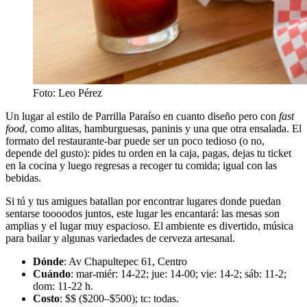
Foto: Leo Pérez
Un lugar al estilo de Parrilla Paraíso en cuanto diseño pero con
fast
food
, como alitas, hamburguesas, paninis y una que otra ensalada. El
formato del restaurante-bar puede ser un poco tedioso (o no,
depende del gusto): pides tu orden en la caja, pagas, dejas tu ticket
en la cocina y luego regresas a recoger tu comida; igual con las
bebidas.
Si tú y tus amigues batallan por encontrar lugares donde puedan
sentarse toooodos juntos, este lugar les encantará: las mesas son
amplias y el lugar muy espacioso. El ambiente es divertido, música
para bailar y algunas variedades de cerveza artesanal.
Dónde
: Av Chapultepec 61, Centro
Cuándo
: mar-miér: 14-22; jue: 14-00; vie: 14-2; sáb: 11-2;
dom: 11-22 h.
Costo
: $$ ($200–$500); tc: todas.