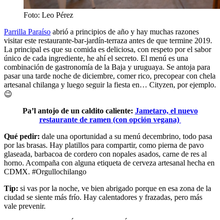
Foto: Leo Pérez
Parrilla Paraíso
abrió a principios de año y hay muchas razones
visitar este restaurante-bar-jardín-terraza antes de que termine 2019.
La principal es que su comida es deliciosa, con respeto por el sabor
único de cada ingrediente, he ahí el secreto. El menú es una
combinación de gastronomía de la Baja y uruguaya. Se antoja para
pasar una tarde noche de diciembre, comer rico, precopear con chela
artesanal chilanga y luego seguir la fiesta en… Cityzen, por ejemplo.
😉
Pa’l antojo de un caldito caliente:
Jametaro, el nuevo
restaurante de ramen (con opción vegana)
Qué pedir:
dale una oportunidad a su menú decembrino, todo pasa
por las brasas. Hay platillos para compartir, como pierna de pavo
glaseada, barbacoa de cordero con nopales asados, carne de res al
horno. Acompaña con alguna etiqueta de cerveza artesanal hecha en
CDMX. #Orgullochilango
Tip:
si vas por la noche, ve bien abrigado porque en esa zona de la
ciudad se siente más frío. Hay calentadores y frazadas, pero más
vale prevenir.