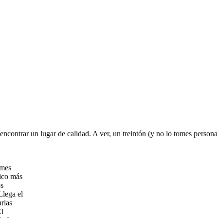
l encontrar un lugar de calidad. A ver, un treintón (y no lo tomes person
omes
mico más
os
Llega el
rias
El