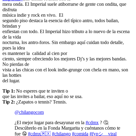
mera onda. El Imperial suele atiborrarse de gente con ondita, que
disfruta
música indie y rock en vivo. El
segundo piso destaca la esencia del típico antro, todos bailan,
brindan y
enfiestan con todo. El Imperial hizo tributo a lo nuevo de la escena
de la vida
nocturna, los antro-foros. Sin embargo aquí cuidan todo detalle,
pues la idea
es mantener la calidad al cien por
ciento, siempre ofreciendo los mejores Dj’s y las mejores bandas.
No pierdas de
vista a las chicas con el look indie-grunge con chela en mano, son
las hotties
del lugar.
Tip 1:
No esperes que te inviten o
que las invites a bailar, eso aquí no se usa.
Tip 2:
¿Zapatos o tennis? Tennis.
@chilangocom
¿El mejor lugar para desayunar en la
#cdmx
? 🤔
Descúbrelo en la Fonda Margarita y cuéntanos cómo te
fue 🤤
#cdmx🇲🇽
#chilango
#comida
#fypシ゚viral