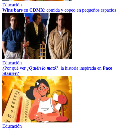
Educación
Wine bars
en
CDMX
: comida y copeo en pequeños espacios
Educación
¿Por qué ver
¿Quién lo mató?
, la historia inspirada en
Paco
Stanley
?
Educación