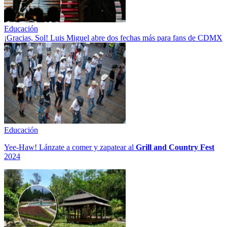
Educación
¡Gracias, Sol! Luis Miguel abre dos fechas más para fans de CDMX
Educación
Yee-Haw! Lánzate a comer y zapatear al
Grill and Country Fest
2024