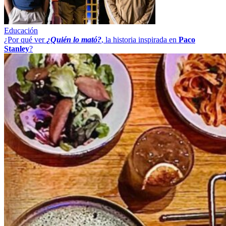
Educación
¿Por qué ver
¿Quién lo mató?
, la historia inspirada en
Paco
Stanley
?