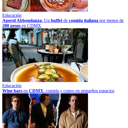
Educación
Aperol Abbondanza
: Un
buffet
de
comida italiana
por menos de
200 pesos
en CDMX
Educación
Wine bars
en
CDMX
: comida y copeo en pequeños espacios