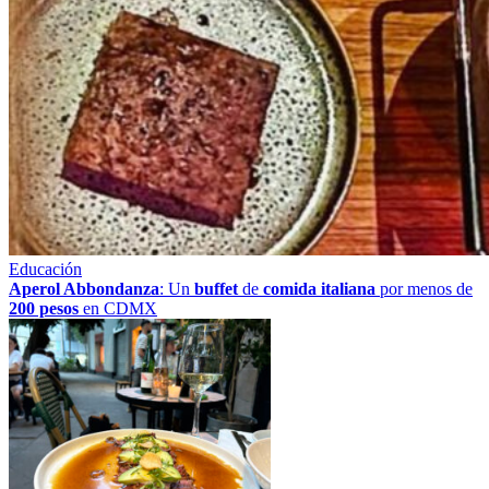
Educación
Aperol Abbondanza
: Un
buffet
de
comida italiana
por menos de
200 pesos
en CDMX