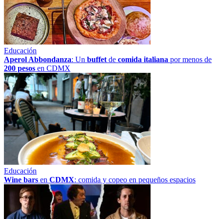
Educación
Aperol Abbondanza
: Un
buffet
de
comida italiana
por menos de
200 pesos
en CDMX
Educación
Wine bars
en
CDMX
: comida y copeo en pequeños espacios