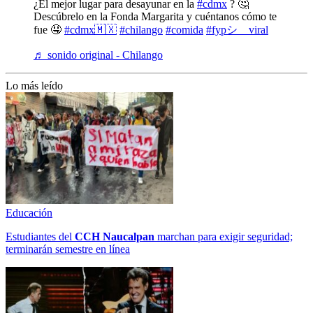
¿El mejor lugar para desayunar en la
#cdmx
? 🤔
Descúbrelo en la Fonda Margarita y cuéntanos cómo te
fue 🤤
#cdmx🇲🇽
#chilango
#comida
#fypシ゚viral
♬ sonido original - Chilango
Lo más leído
Educación
Estudiantes del
CCH
Naucalpan
marchan para exigir seguridad;
terminarán semestre en línea