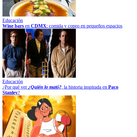
Educación
Wine bars
en
CDMX
: comida y copeo en pequeños espacios
Educación
¿Por qué ver
¿Quién lo mató?
, la historia inspirada en
Paco
Stanley
?