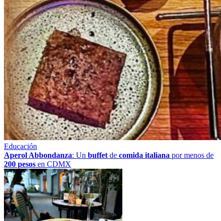
Educación
Aperol Abbondanza
: Un
buffet
de
comida italiana
por menos de
200 pesos
en CDMX