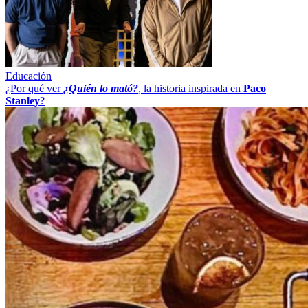
Educación
¿Por qué ver
¿Quién lo mató?
, la historia inspirada en
Paco
Stanley
?