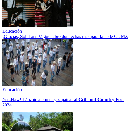
Educación
¡Gracias, Sol! Luis Miguel abre dos fechas más para fans de CDMX
Educación
Yee-Haw! Lánzate a comer y zapatear al
Grill and Country Fest
2024