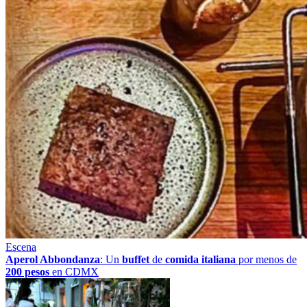
Escena
Aperol Abbondanza
: Un
buffet
de
comida italiana
por menos de
200 pesos
en CDMX