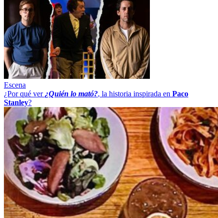
Escena
¿Por qué ver
¿Quién lo mató?
, la historia inspirada en
Paco
Stanley
?