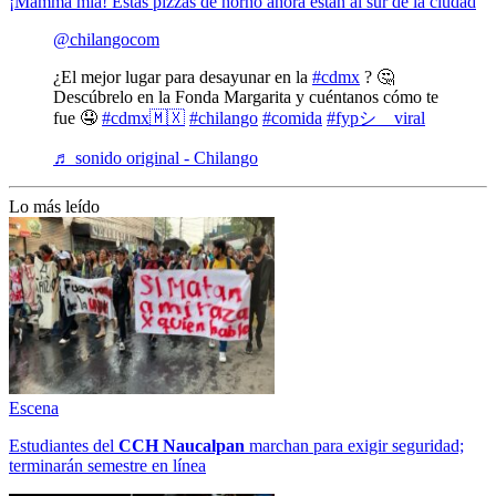
¡Mamma mia! Estas pizzas de horno ahora están al sur de la ciudad
@chilangocom
¿El mejor lugar para desayunar en la
#cdmx
? 🤔
Descúbrelo en la Fonda Margarita y cuéntanos cómo te
fue 🤤
#cdmx🇲🇽
#chilango
#comida
#fypシ゚viral
♬ sonido original - Chilango
Lo más leído
Escena
Estudiantes del
CCH
Naucalpan
marchan para exigir seguridad;
terminarán semestre en línea