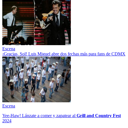
Escena
¡Gracias, Sol! Luis Miguel abre dos fechas más para fans de CDMX
Escena
Yee-Haw! Lánzate a comer y zapatear al
Grill and Country Fest
2024