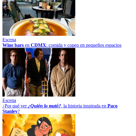
Escena
Wine bars
en
CDMX
: comida y copeo en pequeños espacios
Escena
¿Por qué ver
¿Quién lo mató?
, la historia inspirada en
Paco
Stanley
?