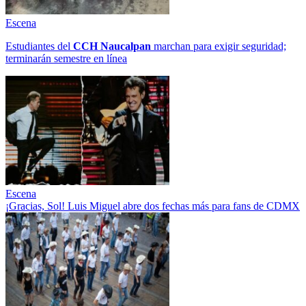
Escena
Estudiantes del
CCH
Naucalpan
marchan para exigir seguridad;
terminarán semestre en línea
Escena
¡Gracias, Sol! Luis Miguel abre dos fechas más para fans de CDMX