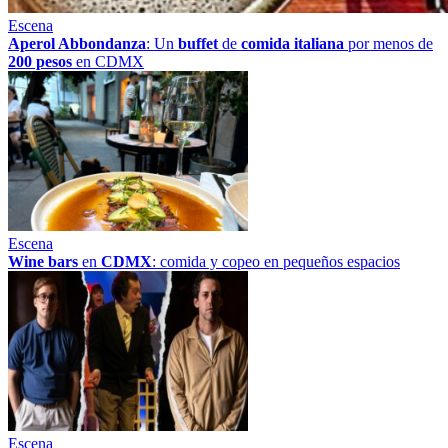
Escena
Aperol Abbondanza
: Un
buffet
de
comida italiana
por menos de
200 pesos
en CDMX
Escena
Wine bars
en
CDMX
: comida y copeo en pequeños espacios
Escena