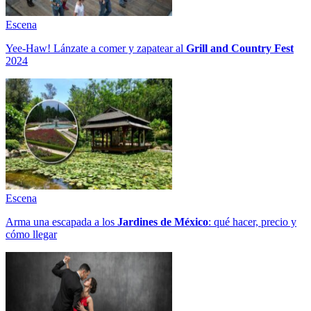
Escena
Yee-Haw! Lánzate a comer y zapatear al
Grill and Country Fest
2024
Escena
Arma una escapada a los
Jardines de México
: qué hacer, precio y
cómo llegar