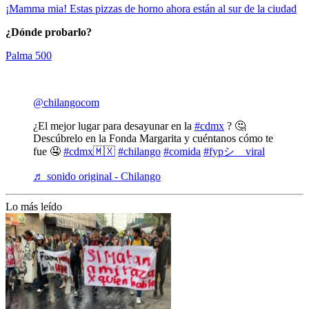
¡Mamma mia! Estas pizzas de horno ahora están al sur de la ciudad
¿Dónde probarlo?
Palma 500
@chilangocom
¿El mejor lugar para desayunar en la
#cdmx
? 🤔
Descúbrelo en la Fonda Margarita y cuéntanos cómo te
fue 🤤
#cdmx🇲🇽
#chilango
#comida
#fypシ゚viral
♬ sonido original - Chilango
Lo más leído