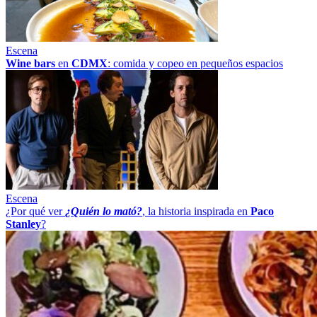
Escena
Wine bars
en
CDMX
: comida y copeo en pequeños espacios
Escena
¿Por qué ver
¿Quién lo mató?
, la historia inspirada en
Paco
Stanley
?