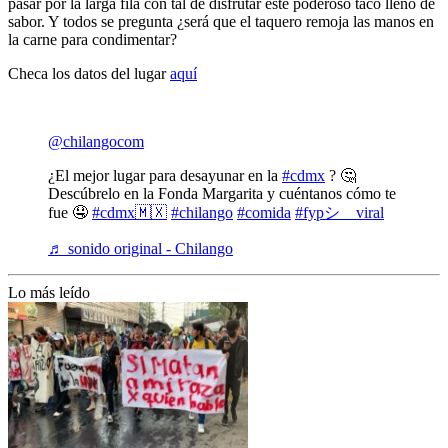
pasar por la larga fila con tal de disfrutar este poderoso taco lleno de
sabor. Y todos se pregunta ¿será que el taquero remoja las manos en
la carne para condimentar?
Checa los datos del lugar
aquí
@chilangocom
¿El mejor lugar para desayunar en la
#cdmx
? 🤔
Descúbrelo en la Fonda Margarita y cuéntanos cómo te
fue 🤤
#cdmx🇲🇽
#chilango
#comida
#fypシ゚viral
♬ sonido original - Chilango
Lo más leído