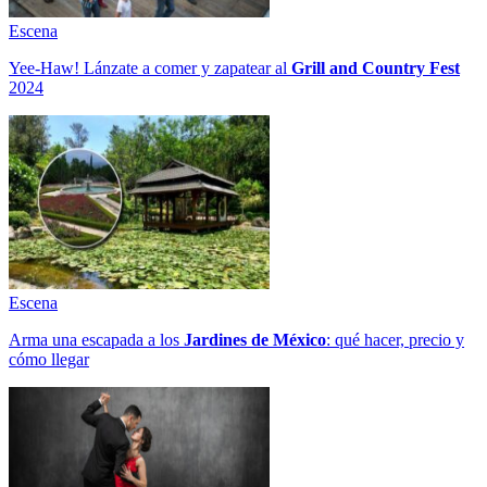
Escena
Yee-Haw! Lánzate a comer y zapatear al
Grill and Country Fest
2024
Escena
Arma una escapada a los
Jardines de México
: qué hacer, precio y
cómo llegar