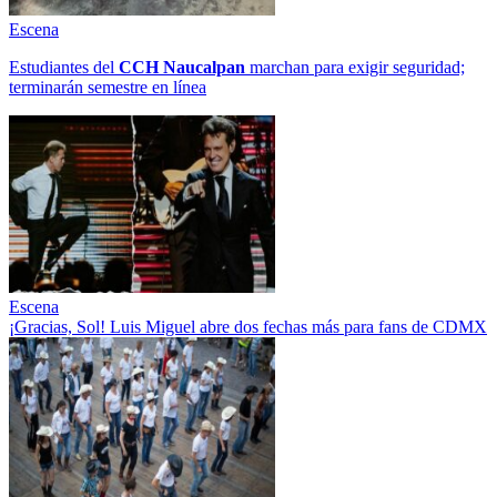
Escena
Estudiantes del
CCH
Naucalpan
marchan para exigir seguridad;
terminarán semestre en línea
Escena
¡Gracias, Sol! Luis Miguel abre dos fechas más para fans de CDMX