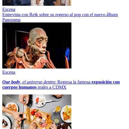
Escena
Entrevista con Reik sobre su regreso al pop con el nuevo álbum
Panorama
Escena
Our body
, el universo dentro
: Regresa la famosa
exposición con
cuerpos humanos
reales a CDMX