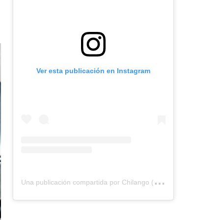
Ver esta publicación en Instagram
U
na publicación compartida por Chilango (@chilangocom)