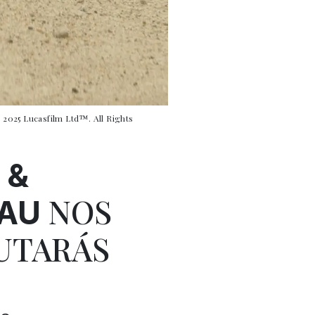
2025 Lucasfilm Ltd™. All Rights
 &
NOS
EAU
RUTARÁS