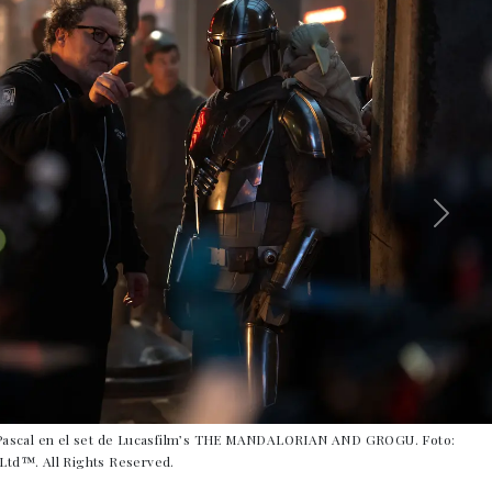
o Pascal en el set de Lucasfilm’s THE MANDALORIAN AND GROGU. Foto:
Ltd™. All Rights Reserved.