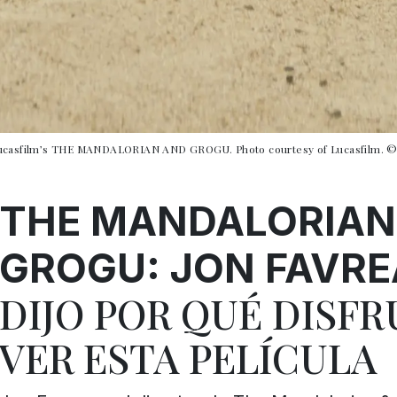
 Lucasfilm’s THE MANDALORIAN AND GROGU. Photo courtesy of Lucasfilm. © 
THE MANDALORIAN
GROGU: JON FAVR
DIJO POR QUÉ DISF
VER ESTA PELÍCULA